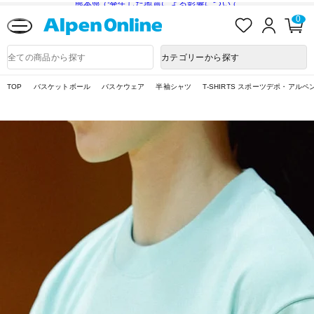
熊本県で発生した地震による影響について
お
ロ
カ
0
気
グ
ー
に
イ
ト
Alpen
入
ン
ペ
Online
商
カテゴリーから探す
り
ー
品
ジ
検
索
TOP
バスケットボール
バスケウェア
半袖シャツ
T-SHIRTS スポーツデポ・アルペ