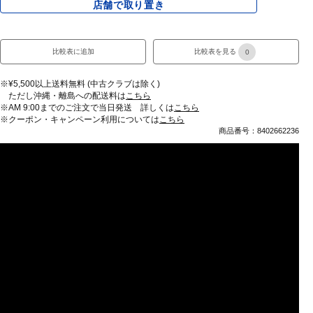
店舗で取り置き
比較表に追加
比較表を見る
0
※¥5,500以上送料無料 (中古クラブは除く)
ただし沖縄・離島への配送料は
こちら
※AM 9:00までのご注文で当日発送 詳しくは
こちら
※クーポン・キャンペーン利用については
こちら
商品番号：8402662236