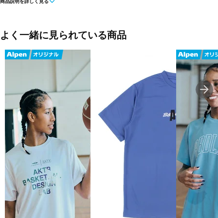
商品説明を詳しく見る
■カラー(メーカー表記):
エメラルドグリーン(71:MNT)
ペールグレー(97:ICE GRY)
ブラック(10:BLACK)
よく一緒に見られている商品
■素材:ポリエステル100%
■生産国:日本
■2026年モデル
■メーカー型番：ITP2611ALP