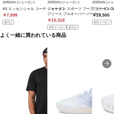
JORDAN (ジョーダン)
JORDAN (ジョーダン)
JORDAN (ジ
AS エッセンシャル コーチ ジャケット
ジョーダン スポーツ フープ フリース Dri
ジョーダン ス
フリース プルオーバー パーカー
￥7,999
￥16,500
￥10,318
値下げ
割引クーポン
割引クーポン
値下げ
よく一緒に買われている商品