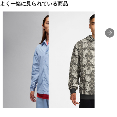
の、通気性に優れたフレンチテリー素材を使用。
よく一緒に見られている商品
◇洗濯機洗い可能
■カラー(メーカー表記):
グリーン(HF9902-376:VAPOR GREEN/WHITE)
ブラック×ホワイト(HF9902-010:ブラック/(ホワイト))
■素材:
本体:綿 62% ポリエステル 38%
裏地:綿 100%
■生産国:パキスタン
■2025年モデル
■メーカー型番：HF9902010, HF9902376