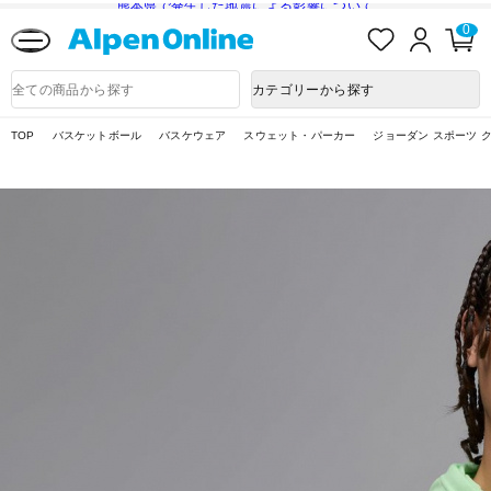
熊本県で発生した地震による影響について
お
ロ
カ
0
気
グ
ー
に
イ
ト
Alpen
入
ン
ペ
Online
商
カテゴリーから探す
り
ー
品
ジ
検
索
TOP
バスケットボール
バスケウェア
スウェット・パーカー
ジョーダン スポーツ ク