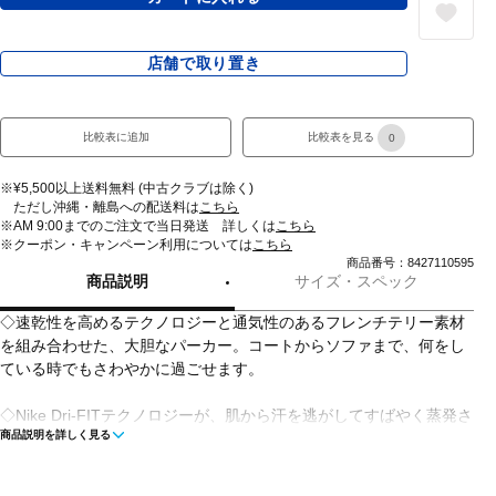
店舗で取り置き
比較表に追加
比較表を見る
0
※¥5,500以上送料無料 (中古クラブは除く)
ただし沖縄・離島への配送料は
こちら
※AM 9:00までのご注文で当日発送 詳しくは
こちら
※クーポン・キャンペーン利用については
こちら
商品番号：8427110595
商品説明
サイズ・スペック
◇速乾性を高めるテクノロジーと通気性のあるフレンチテリー素材
を組み合わせた、大胆なパーカー。コートからソファまで、何をし
ている時でもさわやかに過ごせます。
◇Nike Dri-FITテクノロジーが、肌から汗を逃がしてすばやく蒸発さ
商品説明を詳しく見る
せ、さらりと快適な着心地をキープ。
◇外側はなめらかで内側は起毛加工されていない小さなループ状