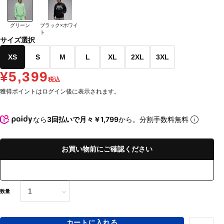
グリーン
ブラック×ホワイ
ト
サイズ選択
XS
S
M
L
XL
2XL
3XL
¥5,399
税込
獲得ポイントはログイン後に表示されます。
なら
3回払いで月々￥1,799
から。分割手数料無料
お買い物前にご確認ください
数量
カートに入れる