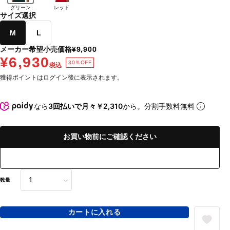
グリーン
レッド
サイズ選択
M
L
メーカー希望小売価格
¥9,900
¥6,930
30％OFF
税込
獲得ポイントはログイン後に表示されます。
なら
3回払いで月々￥2,310
から。分割手数料無料
お買い物前にご確認ください
数量
カートに入れる