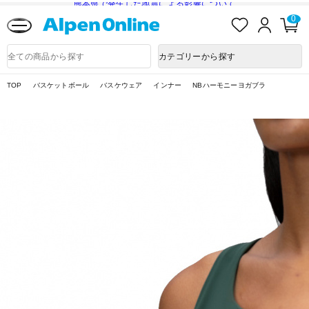
熊本県で発生した地震による影響について
お
ロ
カ
0
気
グ
ー
に
イ
ト
Alpen
入
ン
ペ
Online
商
カテゴリーから探す
り
ー
品
ジ
検
索
TOP
バスケットボール
バスケウェア
インナー
NBハーモニーヨガブラ