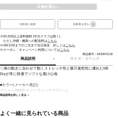
店舗在庫なし
比較表に追加
比較表を見る
0
※¥5,500以上送料無料 (中古クラブは除く)
ただし沖縄・離島への配送料は
こちら
※AM 9:00までのご注文で当日発送 詳しくは
こちら
※クーポン・キャンペーン利用については
こちら
商品番号：8430870136
商品説明
サイズ・スペック
◇体の動きに合わせて動くストレッチ性と吸汗速乾性に優れたNB
Dryが常に快適でソフトな着け心地
■カラー(メーカー表記):
グリーン(NWG:ナイトウォッチグリーン)
商品説明を詳しく見る
レッド(TRE:チームレッド)
■生産国:スリランカ
よく一緒に見られている商品