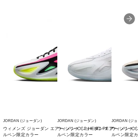
■2026年モデル
※ブランドやシリーズによっては甲高や幅等小さめに作られている
ことがあります。あくまで目安としてご判断ください。
■メーカー型番：IM4645001
JORDAN (ジョーダン)
JORDAN (ジョーダン)
JORDAN (ジ
ウィメンズ ジョーダン エアー シリーズ 2 HEIR2 PF ア
ウィメンズ ジョーダン エアー シリーズ 2 
ウィメンズ ジ
ルペン限定カラー
ルペン限定カラー
ルペン限定