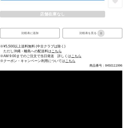
店舗在庫なし
比較表に追加
比較表を見る
0
※¥5,500以上送料無料 (中古クラブは除く)
ただし沖縄・離島への配送料は
こちら
※AM 9:00までのご注文で当日発送 詳しくは
こちら
※クーポン・キャンペーン利用については
こちら
商品番号：8450111996