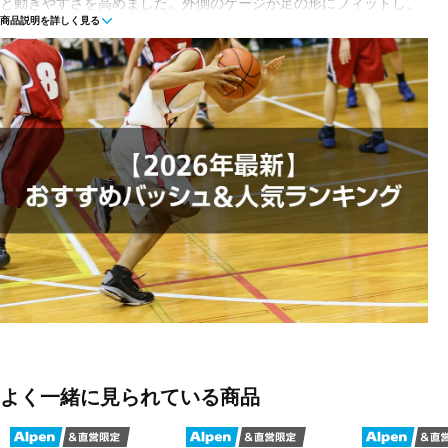
と動きやすさを高めました。外側のケージが足の形にフィットし、
商品説明を詳しく見る
しっかりとサポートします。シューズに求められるもの、つまりす
べてを備えたシューズです。
◇内蔵のケージシステムが足の形にフィット。
◇ラバーアウトソール
◇Air Zoomクッショニングで、地面からすばやく離れる感覚を実
現。
◇かかとに取り外し可能なヘアバンド。
■カラー(メーカー表記):
ブラック×ホワイト(001:BLACK/WHITE-UNIVERSITY RED)
■甲材(アッパー):合成皮革+合成樹脂+合成繊維
■底材(ソール):ゴム底
よく一緒に見られている商品
■生産国:ベトナム