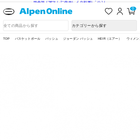
熊本県で発生した地震による影響について
お
ロ
カ
0
気
グ
ー
に
イ
ト
Alpen
入
ン
ペ
Online
商
カテゴリーから探す
り
ー
品
ジ
検
索
TOP
バスケットボール
バッシュ
ジョーダン バッシュ
HEIR（エアー）
ウィメンズ