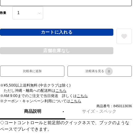
数量
カートに入れる
店舗在庫なし
比較表に追加
比較表を見る
0
※¥5,500以上送料無料 (中古クラブは除く)
ただし沖縄・離島への配送料は
こちら
※AM 9:00までのご注文で当日発送 詳しくは
こちら
※クーポン・キャンペーン利用については
こちら
商品番号：8450113036
商品説明
サイズ・スペック
◇コートコントロールと前足部のクイックネスで、ブックのような
ペースでプレイできます。