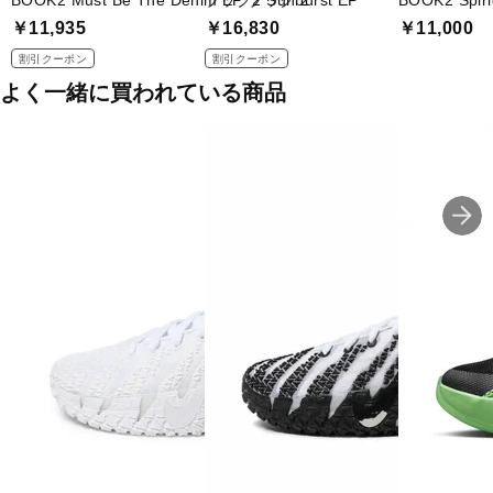
BOOK2 Must Be The Denim EP ブック 2
ブック2 Sunburst EP
BOOK2 Spi
￥11,935
￥16,830
￥11,000
割引クーポン
割引クーポン
よく一緒に買われている商品