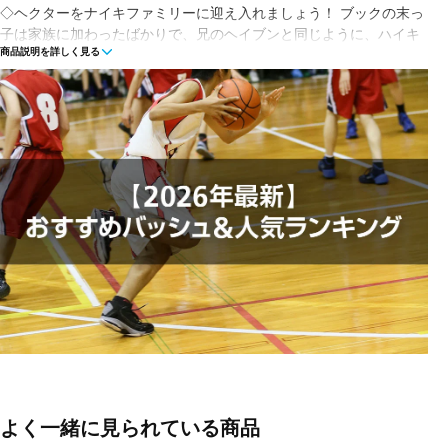
◇ヘクターをナイキファミリーに迎え入れましょう！ ブックの末っ
子は家族に加わったばかりで、兄のヘイブンと同じように、ハイキ
商品説明を詳しく見る
ングが大好きな忠実なカネコルソです。
この Book 2 は、2人の強さ、忠誠心、存在感を体現しており、大理
石模様のスウッシュ ロゴに沿って濃い茶色の目、アッパーの周りの
リッチな黒のコートからヒントを得ています。 耐久性に優れたラバ
ーアウトソールにより、このバージョンは屋外コートでのトラクシ
ョンを提供します。
◇エアズームユニットをヒールから前足部に移動して、ディフェン
ダーを抜き去るためのターボブーストをさらに強化しました。
更新されたミッドフットウェビングシステムが成形アッパーと連携
して、ジャブやピボットの安定性をさらに高めます。
Book 1に比べて軽量なアッパーと、コートに近い感覚により、フェ
イントやステップバックジャンパーの際に安定性とバランスを保つ
ことができます。
■カラー(メーカー表記):
ブラック(001:BLACK/MULTI-COLOR-VAST GREY-AMBER
BROWN)
よく一緒に見られている商品