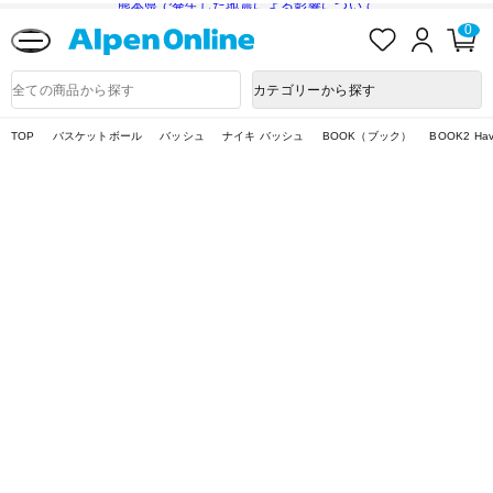
熊本県で発生した地震による影響について
お
ロ
カ
0
気
グ
ー
に
イ
ト
Alpen
入
ン
ペ
Online
商
カテゴリーから探す
り
ー
品
ジ
検
索
TOP
バスケットボール
バッシュ
ナイキ バッシュ
BOOK（ブック）
BOOK2 Hav