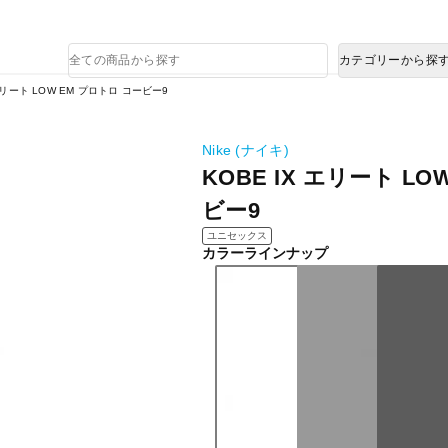
熊本県で発生した地震による影響について
商
カテゴリーから探
品
検
 エリート LOW EM プロトロ コービー9
索
Nike (ナイキ)
KOBE IX エリート L
ビー9
ユニセックス
カラーラインナップ