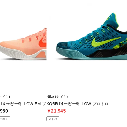
■底材(ソール):合成底
■生産国:中国
■2026年モデル
※ブランドやシリーズによっては甲高
があります。あくまで目安としてご判
■メーカー型番：IH1401401
(ナイキ)
Nike (ナイキ)
ロ コービー9
E IX エリート LOW EM プロトロ コービー9
KOBE IX エリート LOW プロトロ
950
￥21,945
ーポン
値下げ