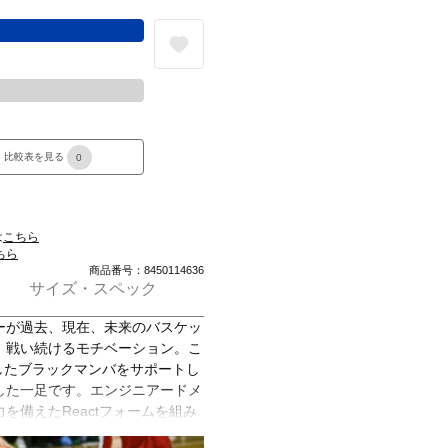
る
比較表を見る
0
は
こちら
ちら
商品番号：8450114636
サイズ・スペック
ーが過去、現在、未来のバスケッ
、戦い続けるモチベーション。こ
したブラックマンバをサポートし
した一足です。エンジニアードメ
を備えたReactフォームを組み
ューズを進化させました。