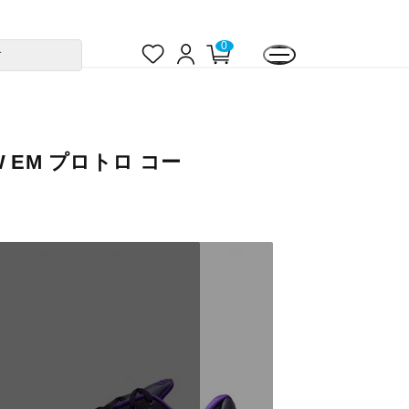
お
ロ
カ
0
す
気
グ
ー
に
イ
ト
入
ン
ペ
り
ー
ジ
OW EM プロトロ コー