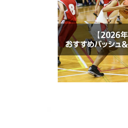
◇エンジニアードメッシュで通気性を
◇シューレースを結ぶと、シューレー
足中央部にしっかりとフィット。
◇カーボンファイバー製のヒールは丈
揮。
◇Nike Reactフォームの取り外し
ショニングを提供。足とコートの一体
◇圧力マッピングを利用してデザイン
ールが、耐久性に優れたトラクション
りフィットします。
■カラー(メーカー表記):
ブルー(401:サンダーブルー/デイブレ
ールグレー)
■甲材(アッパー):合成繊維+合成皮革