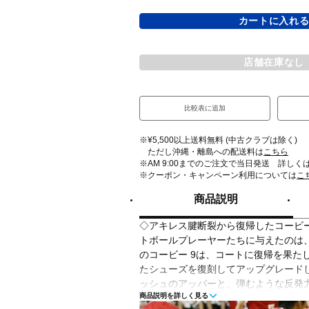
カートに入れ
店舗在庫なし
比較表に追加
※¥5,500以上送料無料 (中古クラブは除く)
ただし沖縄・離島への配送料は
こちら
※AM 9:00までのご注文で当日発送 詳しく
※クーポン・キャンペーン利用については
こ
商品説明
◇アキレス腱断裂から復帰したコービ
トボールプレーヤーたちに与えたのは
のコービー 9は、コートに復帰を果た
たシューズを復刻してアップグレード
ッシュのアッパーと、弾むような反発力
商品説明を詳しく見る
合わせ、コービーの傑作ローカットシ