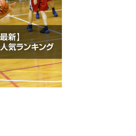
確保。
スと一体化したケーブルにより、
夫で軽く、横方向の安定性を発
可能なソックライナーが高反発のクッ
感を生み出します。
されたミニマルなラバーアウトソ
を発揮。足の自然な曲線にぴった
イク-レーサーオレンジ-フットボ