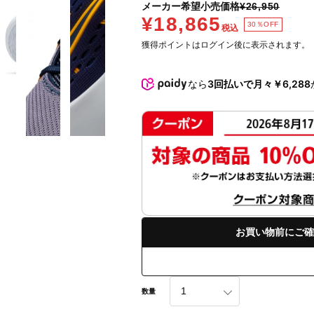
メーカー希望小売価格
¥26,950
¥18,865
30％OFF
税込
獲得ポイントはログイン後に表示されます。
なら
3回払いで月々￥6,288
お買い物前にご確
数量