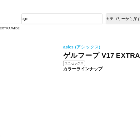
熊本県で発生した地震による影響について
商
カテゴリーから探
品
検
XTRA WIDE
索
asics (アシックス)
ゲルフープ V17 EXTRA
ユニセックス
カラーラインナップ