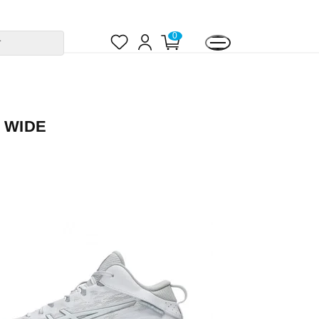
お
ロ
カ
0
す
気
グ
ー
に
イ
ト
入
ン
ペ
り
ー
ジ
 WIDE