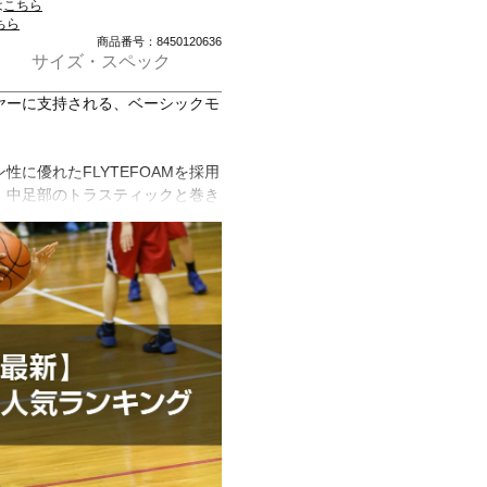
は
こちら
ちら
商品番号：8450120636
サイズ・スペック
ヤーに支持される、ベーシックモ
に優れたFLYTEFOAMを採用
、中足部のトラスティックと巻き
。
ィングメッシュによるやわらかな
。
性を追求。
PANSE)