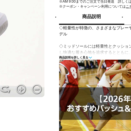
※AM 9:00までのご注文で当日発送 詳しく
※クーポン・キャンペーン利用については
こ
商品説明
◇軽量性が特徴の、さまざまなプレー
デル
◇ミッドソールには軽量性とクッション性
し快適な履き心地を追求するとともに
商品説明を詳しく見る
上げを大きくすることで安定性も追求
◇通気性と耐久性に優れたPUコーテ
履き心地が長時間のプレーをサポート
◇さまざまなプレーヤーへのフィット
■カラー(メーカー表記):
ホワイト×ブルー(104:WHITE/BLUE EX
■生産国:インドネシア