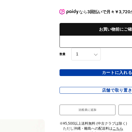
なら
3回払いで月々￥3,720
お買い物前にご確
数量
カートに入れ
店舗で取り置
比較表に追加
※¥5,500以上送料無料 (中古クラブは除く)
ただし沖縄・離島への配送料は
こちら