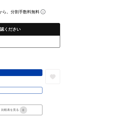
から。分割手数料無料
認ください
る
き
比較表を見る
0