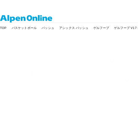
Alpen
TOP
バスケットボール
バッシュ
アシックス バッシュ
ゲルフープ
ゲルフープ V17 E
Online