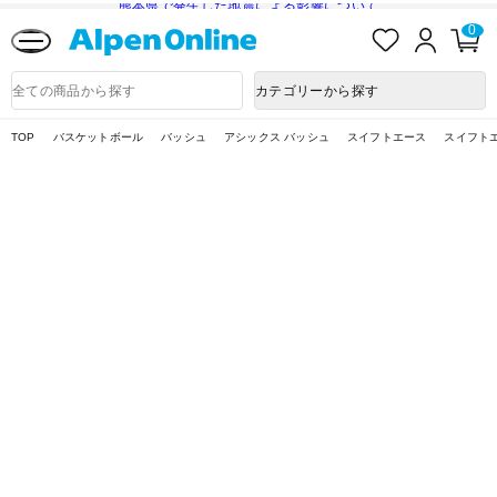
熊本県で発生した地震による影響について
お
ロ
カ
0
気
グ
ー
に
イ
ト
Alpen
入
ン
ペ
Online
商
カテゴリーから探す
り
ー
品
ジ
検
索
TOP
バスケットボール
バッシュ
アシックス バッシュ
スイフトエース
スイフト