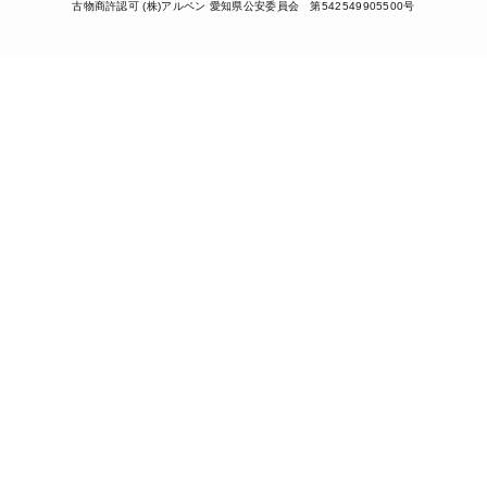
古物商許認可 (株)アルペン 愛知県公安委員会 第542549905500号