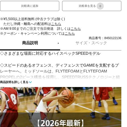
比較表に追加
比較表を見る
0
※¥5,500以上送料無料 (中古クラブは除く)
ただし沖縄・離島への配送料は
こちら
※AM 9:00までのご注文で当日発送 詳しくは
こちら
※クーポン・キャンペーン利用については
こちら
商品番号：8450122136
商品説明
サイズ・スペック
◇さまざまな場面に対応するハイスペックSPEEDモデル
◇スピードのあるオフェンス、ディフェンスでGAMEを支配するプ
レーヤーへ。ミッドソールは、FLYTEFOAMとFLYTEFOAM
PROPELの2ピース構造を採用し、SPEEDTRUSSテクノロジーと組
商品説明を詳しく見る
み合わせることで、一歩目からの瞬間的なスピードとスピードを維
持させることをサポート。アッパーには、さまざまな方向に力がか
かるバスケットボールの動きをサポートするためのSYSTEMを採
用。アウターソール意匠が目まぐるしい展開のゲームの中でコンマ
数秒の余裕を生み出す。
■カラー(メーカー表記):
グレー(101:COOL MIST/WHITE)