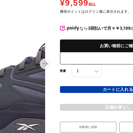
¥9,599
税込
獲得ポイントはログイン後に表示されます。
なら
3回払いで月々￥3,199
お買い物前にご確
数量
カートに入れ
店舗在庫なし
比較表に追加