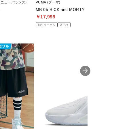
ce (ニューバランス)
PUMA (プーマ)
TIGORA (ティゴラ)
5
MB.05 RICK and MORTY
足にやさしい ジュ
￥17,999
￥2,999
割引クーポン
値下げ
値下げ