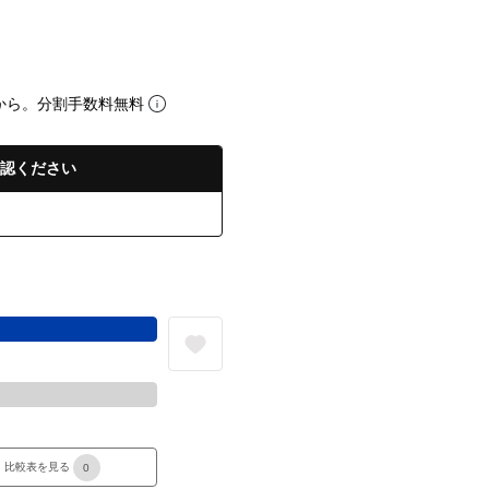
から。分割手数料無料
認ください
る
比較表を見る
0