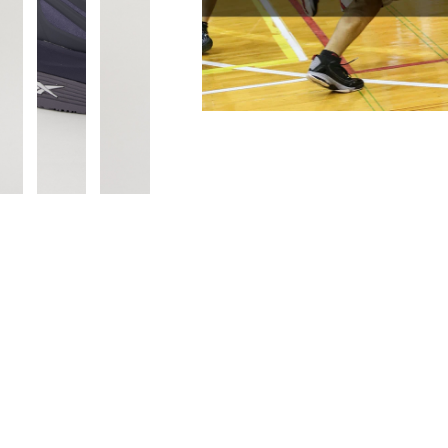
■片足重量代表サイズ:270
■生産国:ベトナム
■2025年モデル
※ブランドやシリーズによっては甲高
があります。あくまで目安としてご判
■メーカー型番：100230675