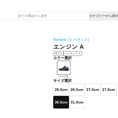
熊本県で発生した地震による影響について
商
カテゴリーから探
品
検
索
Reebok (リーボック)
エンジン A
値下げ
ユニセックス
カラー選択
パープル
サイズ選択
26.0cm
26.5cm
27.0cm
27.5cm
30.0cm
31.0cm