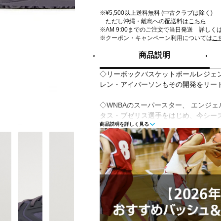
※¥5,500以上送料無料 (中古クラブは除く)
ただし沖縄・離島への配送料は
こちら
※AM 9:00までのご注文で当日発送 詳しく
※クーポン・キャンペーン利用については
こ
商品説明
◇リーボックバスケットボールレジェ
レン・アイバーソンもその開発をリー
◇WNBAのスーパースター、 エンジェ
タス・ブゼリス選手をはじめ、今シー
商品説明を詳しく見る
ートがオンコートで着用するトッププ
■カラー(メーカー表記):
パープル(パープルフュージョン)
■甲材(アッパー):合成繊維
■底材(ソール):ゴム底
■片足重量:390g