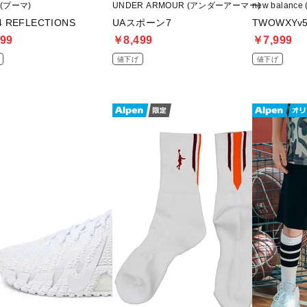
 (プーマ)
UNDER ARMOUR (アンダーアーマー)
new balan
4 REFLECTIONS
UAスポーン7
TWOWXYv
99
￥8,499
￥7,999
値下げ
値下げ