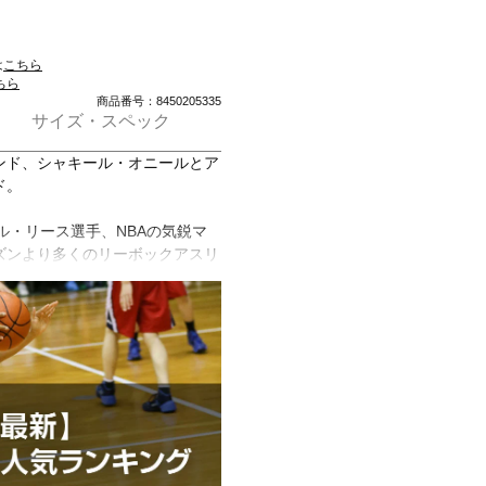
は
こちら
ちら
商品番号：8450205335
サイズ・スペック
ンド、シャキール・オニールとア
ド。
ル・リース選手、NBAの気鋭マ
ズンより多くのリーボックアスリ
レイヤーモデル。