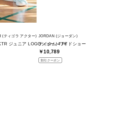
TR (ティゴラ アクター)
JORDAN (ジョーダン)
IN THE PAINT (
×AKTR ジュニア LOGOショートワイドショー
テイタム 4 PF
ソックス スポー
￥10,789
￥1,399
割引クーポン
値下げ