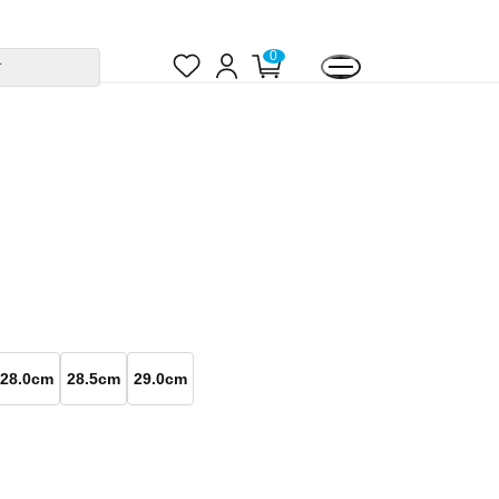
お
ロ
カ
0
す
気
グ
ー
に
イ
ト
入
ン
ペ
り
ー
ジ
28.0cm
28.5cm
29.0cm