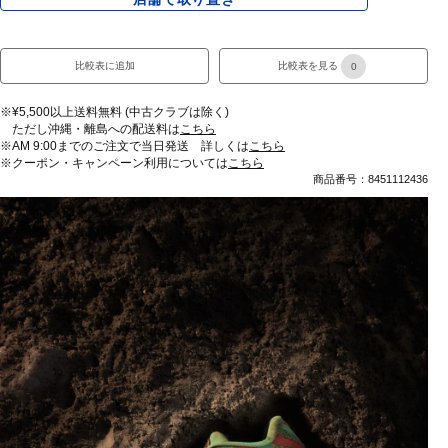
比較表に追加
比較表を見る
0
※¥5,500以上送料無料 (中古クラブは除く)
ただし沖縄・離島への配送料は
こちら
※AM 9:00までのご注文で当日発送 詳しくは
こちら
※クーポン・キャンペーン利用については
こちら
商品番号：8451112436