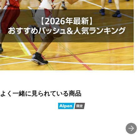
期的なシューズです。ジャは、「ZoomXの反発性は驚異的。まるで
ジェット燃料です」と話しています。ジャを止めようとするディフ
ェンダーにとっては悪いニュースです。XDRアウトソールが、屋外
コートで優れたトラクションを発揮します。
◇反発力がアップ。爆発力がアップ。
フルレングスのHybrid ZoomXフォームにより、Nike史上最高のエネ
ルギーリターンをジャにもたらします。「すでに勢いに乗っている
のに、さらに弾みがつくんだ」とジャは言います。
◇ディフェンダーへの警告
ジャは、ジャ 3のアウトソールがピンポイントで調整されており、
優位性を生み出すことを知っています。「このグリップ性があれ
ば、いつでもディフェンダーを振り切れる」とジャは語ります。ト
ラクションパターンの全面に小さなJaロゴをデザイン。相手を翻弄
よく一緒に見られている商品
し、ゲームで存在感を示すことができます。
◇背番号12のための丈夫なデザイン
軽量で耐久性に優れたアッパーが、ジャらしいプレースタイルをサ
ポートし、機敏な動きに必要な安定性を確保。
◇新機能