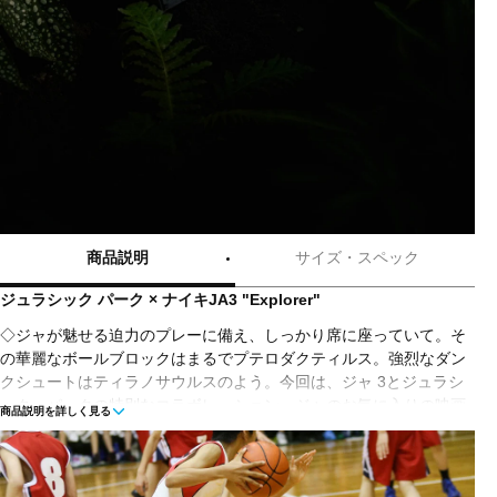
商品説明
サイズ・スペック
ジュラシック パーク × ナイキJA3 "Explorer"
◇ジャが魅せる迫力のプレーに備え、しっかり席に座っていて。そ
の華麗なボールブロックはまるでプテロダクティルス。強烈なダン
クシュートはティラノサウルスのよう。今回は、ジャ 3とジュラシ
ック・パークの特別なコラボレーション。ジャのお気に入りの映画
商品説明を詳しく見る
の1つと、その映画の中で緑が生い茂るジャングルを駆け抜けた頑丈
でカラフルな車両をモチーフにしたモデルです。ジャ 3は軽量で丈
夫なデザイン。フルレングスのHybrid ZoomXフォームを搭載した画