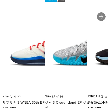
■甲材(アッパー):合成繊維
■底材(ソール):ゴム底
■生産国:中国
■2026年モデル
※ブランドやシリーズによっては甲高や幅等小さめに作られている
ことがあります。あくまで目安としてご判断ください。
■メーカー型番：IU7239300
Nike (ナイキ)
Nike (ナイキ)
JORDAN (ジ
サブリナ 3 WNBA 30th EP
ジャ 3 Cloud Island EP ジュラシ
テイタム 4 P
定