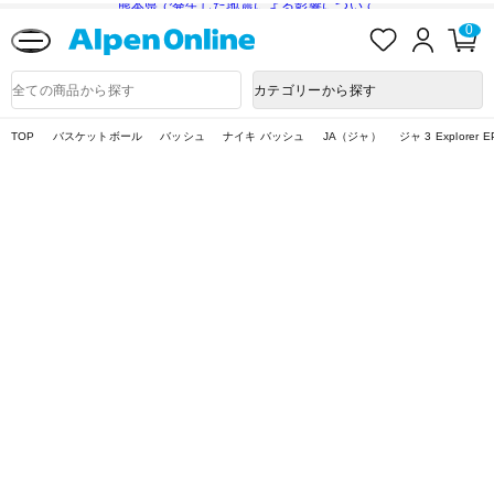
熊本県で発生した地震による影響について
お
ロ
カ
0
気
グ
ー
に
イ
ト
Alpen
入
ン
ペ
Online
商
カテゴリーから探す
り
ー
品
ジ
検
索
TOP
バスケットボール
バッシュ
ナイキ バッシュ
JA（ジャ）
ジャ 3 Explore