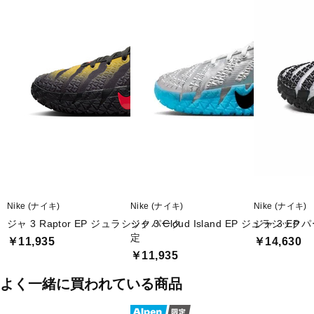
「ジャ 2はコントロール、つまり固定感を追求したシューズでし
た」とジャは語ります。「ジャ 3が追求したのは、自由です。もっ
と反発性があり、もっと大きなエネルギーをもたらし、もっと動け
るようにすること」。フルレングスのHybrid ZoomXフォームとトラ
クションパターンを組み合わせ、ジャのプレーを進化させます。
◇ジャが生んだデザイン
Nikeのデザイナーと話し合った時、ジャのメッセージは明確でし
た。「遠慮しないで。とことん攻めてほしい と伝えました」とジャ
は言いました。その結果が、ジャのスウッシュロゴ（スプレーで描
いたグラフィティ風の「A」の隣にスウッシュロゴを縦に配置）と
荒々しい爪痕のデザインをあしらい、華やかな舞台にふさわしい画
期的なシューズが誕生しました。
Nike (ナイキ)
Nike (ナイキ)
Nike (ナイキ)
◇その他の特長
ジャ 3 Raptor EP ジュラシックパーク
ジャ 3 Cloud Island EP ジュラシ
ジャ 3 EP
フルレングスのHybrid ZoomXフォームの上にフォームソックライナ
定
￥11,935
￥14,630
ーを搭載し、動くたびに雲の上にいるような感覚を実現。
￥11,935
パッド入りの履き口がクッショニングをプラス。
よく一緒に買われている商品
■カラー(メーカー表記):
グリーン(300:GREEN SPARK/BLACK-UNIVERSITY RED)