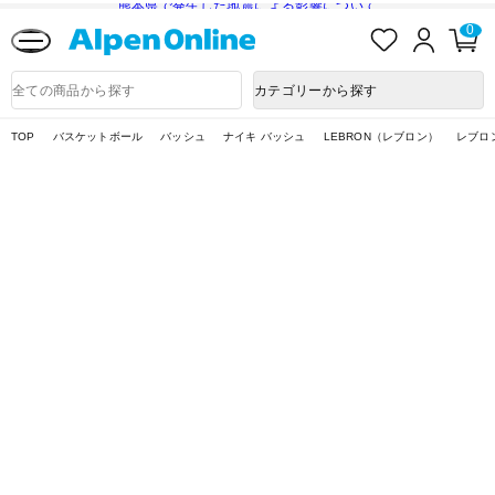
熊本県で発生した地震による影響について
お
ロ
カ
0
気
グ
ー
に
イ
ト
Alpen
入
ン
ペ
Online
商
カテゴリーから探す
り
ー
品
ジ
検
索
TOP
バスケットボール
バッシュ
ナイキ バッシュ
LEBRON（レブロン）
レブロン 