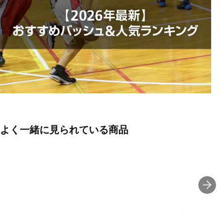
せ、加速をサポートします。
◇ペイントエリアを攻めるときも、ペリメーターで相手にプレッシ
ャーをかけるときも、革新的なクラウン型固定システムが足をしっ
かりと固定。移動中もコートをしっかりと踏みしめることができま
す。
◇エンジニアードジャカード生地の上質なブーティーライニングを
備えたレブロン23は、究極の軽さとラグジュアリー感を実現。スポ
ットへの移動や鋭いカットをサポートします。
■カラー(メーカー表記):
よく一緒に見られている商品
アイボリー(103:PALE IVORY/METALLIC GOLD-UNIVERSITY RED)
■甲材(アッパー):合成樹脂+合成繊維
■底材(ソール):ゴム底
■生産国:中国
■2026年モデル