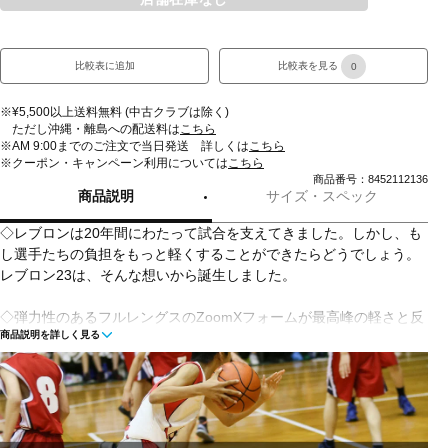
比較表に追加
比較表を見る
0
※¥5,500以上送料無料 (中古クラブは除く)
ただし沖縄・離島への配送料は
こちら
※AM 9:00までのご注文で当日発送 詳しくは
こちら
※クーポン・キャンペーン利用については
こちら
商品番号：8452112136
商品説明
サイズ・スペック
◇レブロンは20年間にわたって試合を支えてきました。しかし、も
し選手たちの負担をもっと軽くすることができたらどうでしょう。
レブロン23は、そんな想いから誕生しました。
◇弾力性のあるフルレングスのZoomXフォームが最高峰の軽さと反
商品説明を詳しく見る
発力を実現。現代の試合に求められるスピード感のある動きに最適
です。XDRアウトソールが、屋外コートで優れたトラクションを発
揮します。レブロン23は、Nikeが誇る最高のバスケットボールテク
ノロジーにより、究極の軽さと反発力を叶えています。フルレング
スのZoomXドロップインミッドソールが、最適な反発力を実現。ま
た、カーボンファイバー製プレートが素早い動きでも足元を安定さ