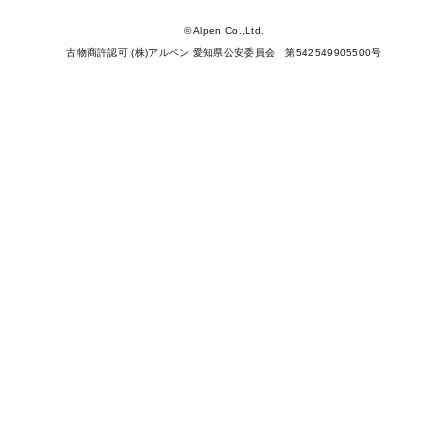
© Alpen Co.,Ltd.
古物商許認可 (株)アルペン 愛知県公安委員会 第542549905500号