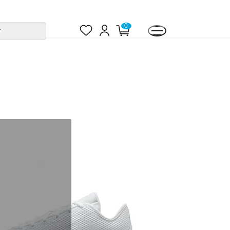
お
ロ
カ
0
す
気
グ
ー
に
イ
ト
入
ン
ペ
り
ー
ジ