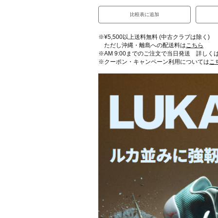
比較表に追加
※¥5,500以上送料無料 (中古クラブは除く)
ただし沖縄・離島への配送料は
こちら
※AM 9:00までのご注文で当日発送 詳しく
※クーポン・キャンペーン利用については
こ