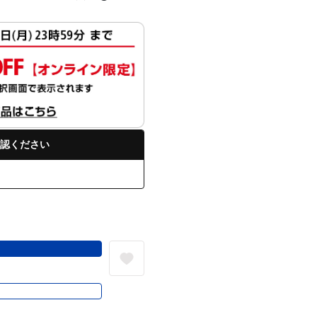
認ください
る
き