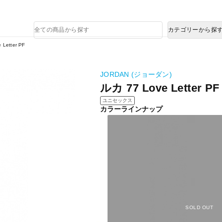
熊本県で発生した地震による影響について
商
カテゴリーから探
品
検
 Letter PF
索
JORDAN (ジョーダン)
ルカ 77 Love Letter PF
ユニセックス
カラーラインナップ
SOLD OUT