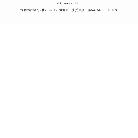
© Alpen Co.,Ltd.
古物商許認可 (株)アルペン 愛知県公安委員会 第542549905500号