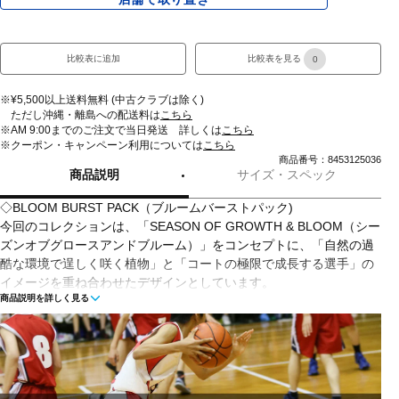
比較表に追加
比較表を見る
0
※¥5,500以上送料無料 (中古クラブは除く)
ただし沖縄・離島への配送料は
こちら
※AM 9:00までのご注文で当日発送 詳しくは
こちら
※クーポン・キャンペーン利用については
こちら
商品番号：8453125036
商品説明
サイズ・スペック
◇BLOOM BURST PACK（ブルームバーストパック)
今回のコレクションは、「SEASON OF GROWTH & BLOOM（シー
ズンオブグロースアンドブルーム）」をコンセプトに、「自然の過
酷な環境で逞しく咲く植物」と「コートの極限で成長する選手」の
イメージを重ね合わせたデザインとしています。
商品説明を詳しく見る
◇激しいサイドステップと素早い切り返しを持ち味にするプレーヤ
ーのためのスタビリティモデル
◇TPU素材のサイドウォールとアッパー内部のサイドパネルが横方
向の激しい動きをサポート。