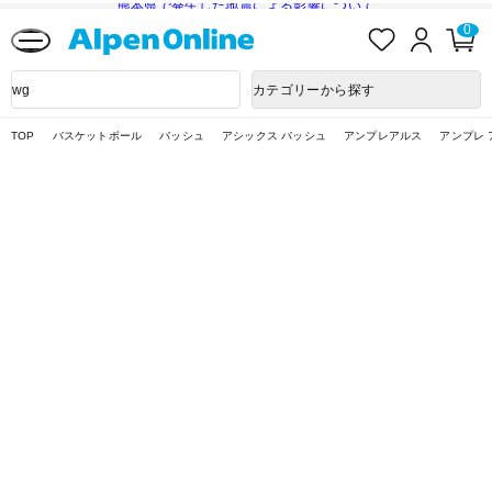
熊本県で発生した地震による影響について
お
ロ
カ
0
気
グ
ー
に
イ
ト
Alpen
入
ン
ペ
Online
商
カテゴリーから探す
り
ー
品
ジ
検
索
TOP
バスケットボール
バッシュ
アシックス バッシュ
アンプレアルス
アンプレ 