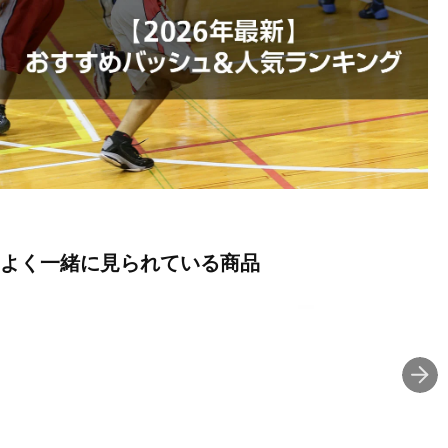
◇さらにアウターソールのX字型の屈曲溝がさまざまな方向への蹴
り出しをスムーズに。
■カラー(メーカー表記):
ネイビー(400:FRENCH BLUE/DARK TEAL)
■生産国:ベトナム
■2026年モデル
※ブランドやシリーズによっては甲高や幅等小さめに作られている
よく一緒に見られている商品
ことがあります。あくまで目安としてご判断ください。
■メーカー型番：1063A141