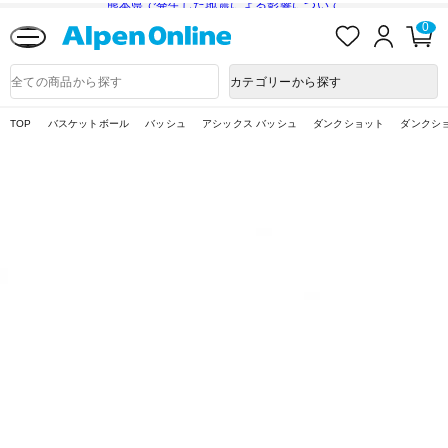
熊本県で発生した地震による影響について
お
ロ
カ
0
気
グ
ー
に
イ
ト
Alpen
入
ン
ペ
Online
商
カテゴリーから探す
り
ー
品
ジ
検
索
TOP
バスケットボール
バッシュ
アシックス バッシュ
ダンクショット
ダンクショ