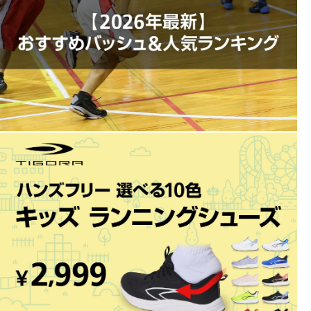
ツを搭載することで足首のフィット性と安定性を追求。
■カラー(メーカー表記):
ペールブルー(402:PALE BLUE/COOL MIST)
■生産国:カンボジア
■2026年モデル
※ブランドやシリーズによっては甲高や幅等小さめに作られている
ことがあります。あくまで目安としてご判断ください。
■メーカー型番：1064A019