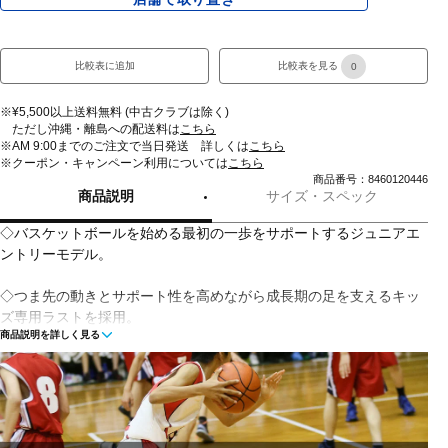
比較表に追加
比較表を見る
0
※¥5,500以上送料無料 (中古クラブは除く)
ただし沖縄・離島への配送料は
こちら
※AM 9:00までのご注文で当日発送 詳しくは
こちら
※クーポン・キャンペーン利用については
こちら
商品番号：8460120446
商品説明
サイズ・スペック
◇バスケットボールを始める最初の一歩をサポートするジュニアエ
ントリーモデル。
◇つま先の動きとサポート性を高めながら成長期の足を支えるキッ
ズ専用ラストを採用。
商品説明を詳しく見る
◇ミッドソールには自然な体重移動を促す構造と前足部の屈曲性を
高める屈曲溝を配置し、筋力の発達していないジュニアの動きをサ
ポート。
◇足首周りの内側は厚手のスポンジを採用、外側にはサポートパー