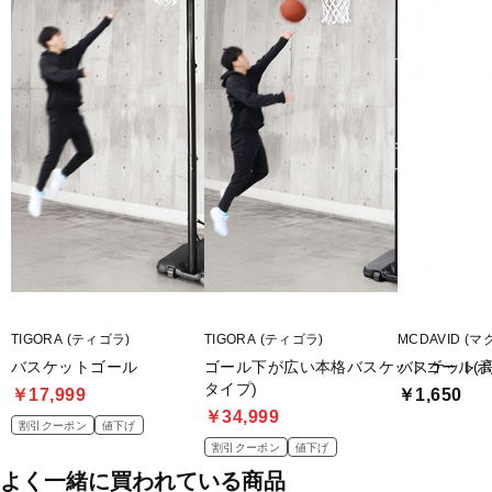
■2024年モデル
■メーカー型番：79-055J
TIGORA (ティゴラ)
TIGORA (ティゴラ)
MCDAVID (
バスケットゴール
ゴール下が広い本格バスケットゴール(
バスケットボ
タイプ)
￥17,999
￥1,650
￥34,999
割引クーポン
値下げ
割引クーポン
値下げ
よく一緒に買われている商品