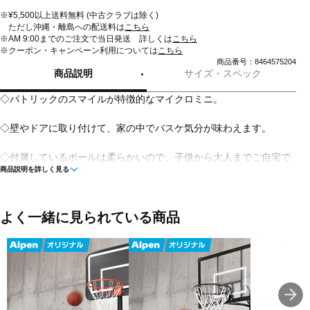
※¥5,500以上送料無料 (中古クラブは除く)
ただし沖縄・離島への配送料は
こちら
※AM 9:00までのご注文で当日発送 詳しくは
こちら
※クーポン・キャンペーン利用については
こちら
商品番号：8464575204
商品説明
サイズ・スペック
◇パトリックのスマイルが特徴的なマイクロミニ。
◇壁やドアに取り付けて、家の中でバスケ気分が味わえます。
◇付属しているボールは柔らかいので、子供から大人までご自宅で
商品説明を詳しく見る
気軽にバスケを楽しめます。
■素材:ボード材質:プラスチック
よく一緒に見られている商品
■サイズ:W28.6×H24cm
リングサイズ：直径16cm
ミニボールサイズ：直径10cm
■生産国:中国