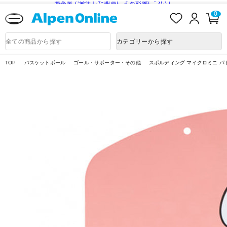
熊本県で発生した地震による影響について
お
ロ
カ
0
気
グ
ー
に
イ
ト
Alpen
入
ン
ペ
Online
商
カテゴリーから探す
り
ー
品
ジ
検
索
TOP
バスケットボール
ゴール・サポーター・その他
スポルディング マイクロミニ パトリ