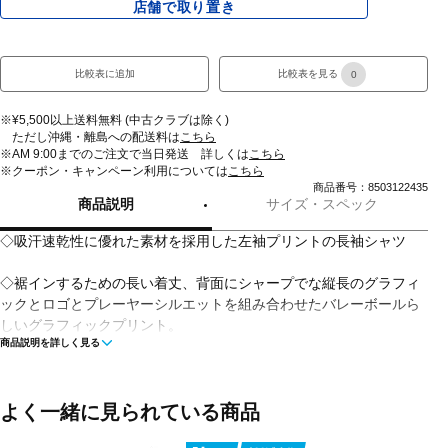
店舗で取り置き
比較表に追加
比較表を見る
0
※¥5,500以上送料無料 (中古クラブは除く)
ただし沖縄・離島への配送料は
こちら
※AM 9:00までのご注文で当日発送 詳しくは
こちら
※クーポン・キャンペーン利用については
こちら
商品番号：8503122435
商品説明
サイズ・スペック
◇吸汗速乾性に優れた素材を採用した左袖プリントの長袖シャツ
◇裾インするための長い着丈、背面にシャープでな縦長のグラフィ
ックとロゴとプレーヤーシルエットを組み合わせたバレーボールら
しいグラフィックプリント。
商品説明を詳しく見る
■カラー(メーカー表記):
ペールブルー(401:スーシングシー)
ブラック(002:パフォーマンスブラック×ハドルイエロー)
よく一緒に見られている商品