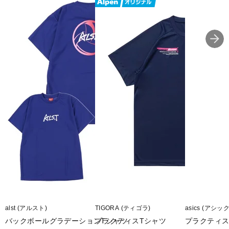
■生産国:中国
■2025年モデル
■メーカー型番：2053A214
alst (アルスト)
TIGORA (ティゴラ)
asics (アシッ
バックボールグラデーションTシャツ
プラクティスTシャツ
プラクティス