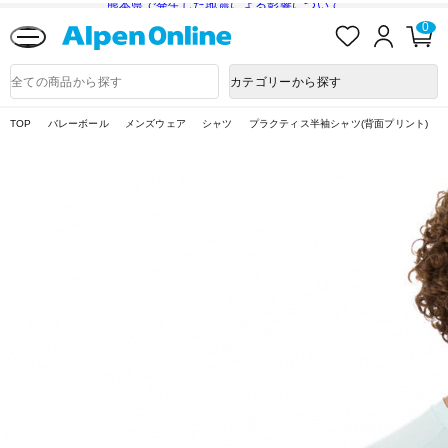
熊本県で発生した地震による影響について
お
ロ
カ
0
気
グ
ー
に
イ
ト
Alpen
入
ン
ペ
Online
商
カテゴリーから探す
り
ー
品
ジ
検
索
TOP
バレーボール
メンズウェア
シャツ
プラクティス半袖シャツ(背面プリント)