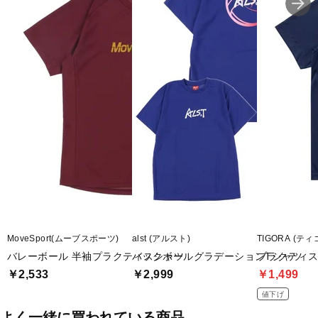
MoveSport(ムーブスポーツ)
alst (アルスト)
TIGORA (ティ
バレーボール 半袖プラクティスシャツ
バックボールグラデーションTシャツ
プラクティス
￥2,533
￥2,999
￥1,499
値下げ
よく一緒に買われている商品