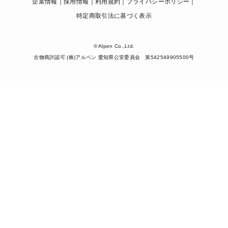
企業情報
採用情報
利用規約
プライバシーポリシー
特定商取引法に基づく表示
© Alpen Co.,Ltd.
古物商許認可 (株)アルペン 愛知県公安委員会 第542549905500号