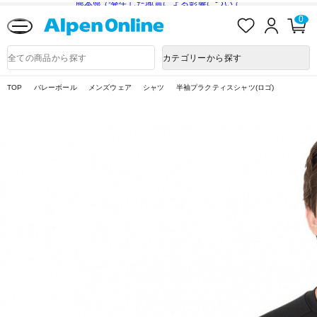
熊本県で発生した地震による影響について
お
ロ
カ
0
気
グ
ー
に
イ
ト
Alpen
入
ン
ペ
Online
商
カテゴリーから探す
り
ー
品
ジ
検
索
TOP
バレーボール
メンズウェア
シャツ
半袖プラクティスシャツ(ロゴ)