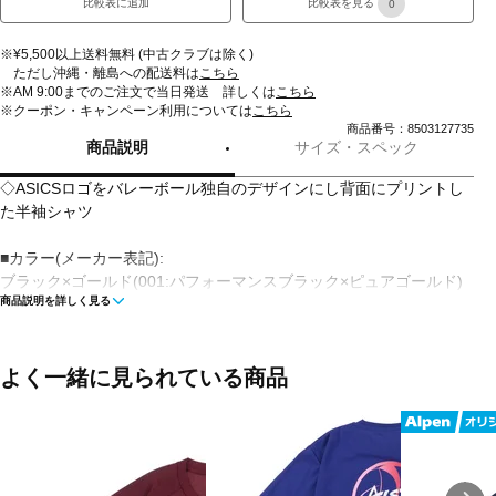
比較表に追加
比較表を見る
0
※¥5,500以上送料無料 (中古クラブは除く)
ただし沖縄・離島への配送料は
こちら
※AM 9:00までのご注文で当日発送 詳しくは
こちら
※クーポン・キャンペーン利用については
こちら
商品番号：8503127735
商品説明
サイズ・スペック
◇ASICSロゴをバレーボール独自のデザインにし背面にプリントし
た半袖シャツ
■カラー(メーカー表記):
ブラック×ゴールド(001:パフォーマンスブラック×ピュアゴールド)
商品説明を詳しく見る
ブラック×ピーコックブルー(002:パフォーマンスブラック×ラグー
ン)
■生産国:中国
よく一緒に見られている商品
■2025年モデル
■メーカー型番：2053A246