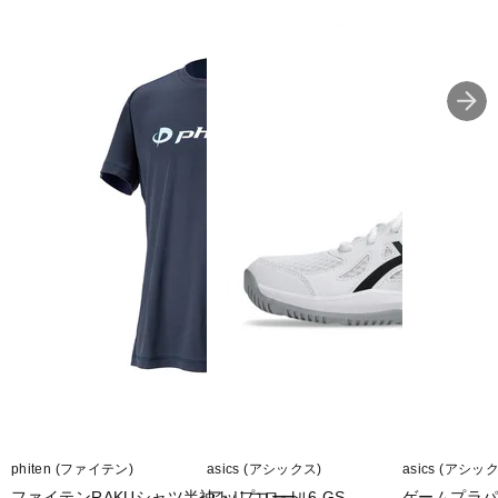
phiten (ファイテン)
asics (アシックス)
asics (アシッ
ファイテンRAKUシャツ半袖トリコロール
アップコート 6 GS
ゲームプラパ