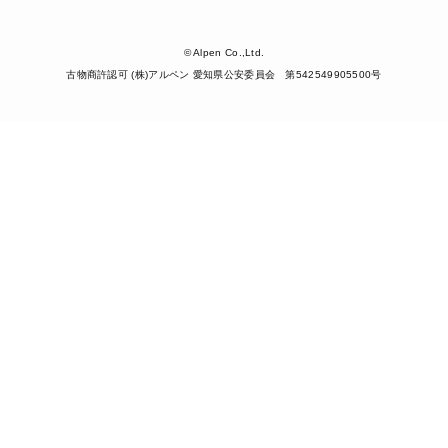
© Alpen Co.,Ltd.
古物商許認可 (株)アルペン 愛知県公安委員会 第542549905500号