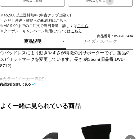
比較表に追加
比較表を見る
0
※¥5,500以上送料無料 (中古クラブは除く)
ただし沖縄・離島への配送料は
こちら
※AM 9:00までのご注文で当日発送 詳しくは
こちら
※クーポン・キャンペーン利用については
こちら
商品番号：8536162434
商品説明
サイズ・スペック
◇パッドレスにより動きやすさが特徴の肘サポーターです。製品の
スピリットマークを変更しています。長さ:約35cm(旧品番:DVB-
8712)
■カラー(メーカー表記):
商品説明を詳しく見る
ブラック×マゼンダ(BMZ:ブラック×マゼンタ)
ブラック×ホワイト(BLK:ブラック×ホワイト)
■生産国:日本
よく一緒に見られている商品
■2024年モデル
■メーカー型番：DVB-8712B