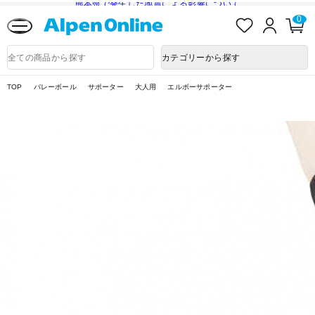
熊本県で発生した地震による影響について
お
ロ
カ
0
気
グ
ー
に
イ
ト
Alpen
入
ン
ペ
Online
商
カテゴリーから探す
り
ー
品
ジ
検
索
TOP
バレーボール
サポーター
大人用
エルボーサポーター