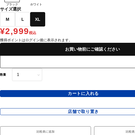
ブラック
ホワイト
サイズ選択
M
L
XL
¥2,999
税込
獲得ポイントはログイン後に表示されます。
お買い物前にご確認ください
数量
カートに入れる
店舗で取り置き
比較表に追加
比較表