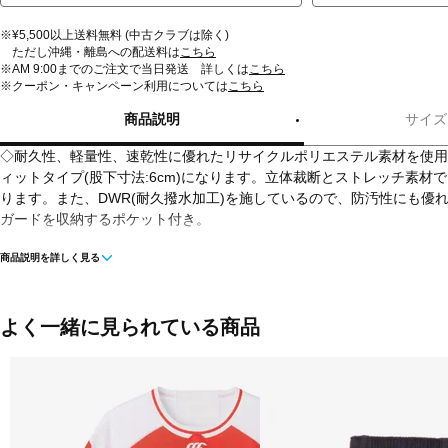
※¥5,500以上送料無料 (中古クラブは除く)
ただし沖縄・離島への配送料は
こちら
※AM 9:00までのご注文で当日発送 詳しくは
こちら
※クーポン・キャンペーン利用については
こちら
商品説明
サイズ
◇耐久性、軽量性、速乾性に優れたリサイクルポリエステル素材を使用
ィットタイプ(股下寸法:6cm)になります。立体裁断とストレッチ素材
ります。また、DWR(耐久撥水加工)を施しているので、防汚性にも優
ガードを収納するポケット付き。
商品説明を詳しく見る
■カラー(メーカー表記):
ホワイト(10:ホワイト)
ブラック(19:ブラック)
よく一緒に見られている商品
■素材:PEストレッチツイルECODWR(FA1348RE $3.3 W148 リサイ
100%)
■生産国:中国