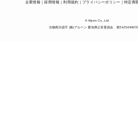
企業情報
採用情報
利用規約
プライバシーポリシー
特定商
© Alpen Co.,Ltd.
古物商許認可 (株)アルペン 愛知県公安委員会 第542549905