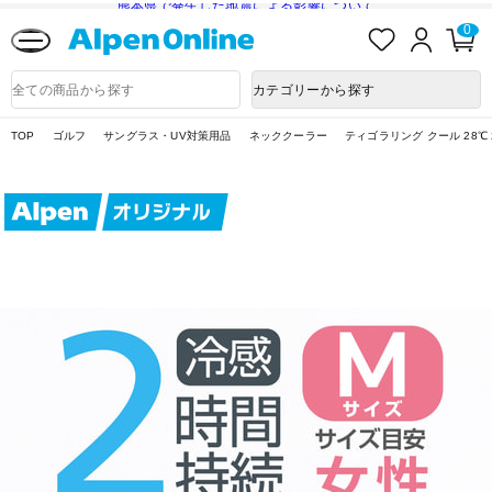
熊本県で発生した地震による影響について
お
ロ
カ
0
気
グ
ー
に
イ
ト
Alpen
入
ン
ペ
Online
商
カテゴリーから探す
り
ー
品
ジ
検
索
TOP
ゴルフ
サングラス・UV対策用品
ネッククーラー
ティゴラリング クール 28℃