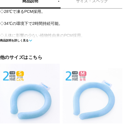
商品説明
サイズ・スペック
◇28℃で凍るPCM採用。
◇34℃の環境下で2時間持続可能。
◇人体に影響の少ない植物性由来のPCM採用。
商品説明を詳しく見る
◇高密度TPU素材を採用し、漏れや耐久性などの品質を向上。
他のサイズはこちら
◇大人から子供まで使用可能な、サイズ展開(S、M、L) 本製品はM
サイズです。
サイズ目安：S 子供（内径9cm）M女性（内径10cm）L男性（内径
11cm）
■素材：TPU PCM
■サイズ：
サイズ(W×D×H)/約14×2×17cm
■生産国：中国