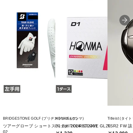
BRIDGESTONE GOLF (ブリヂストンゴルフ)
HONMA (ホンマ)
Titleist (タ
ツアーグローブ ショートスペック TOUR GLOVE GL26
D1 Ball 2024 BT2401
TSR2 FW 
02