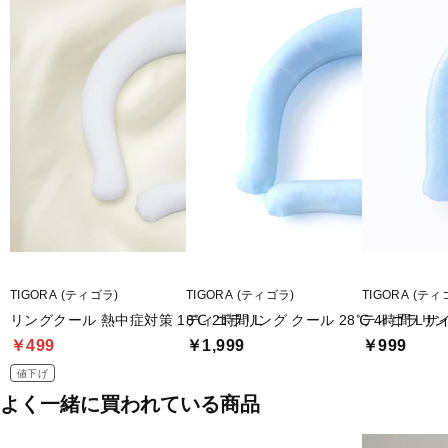
TIGORA (ティゴラ)
TIGORA (ティゴラ)
TIGORA (ティ
リングクール 熱中症対策 18℃ 2時間 L
ティゴラリング クール 28℃ 4時間 Lサ
ティゴラリング
￥499
￥1,999
￥999
値下げ
よく一緒に買われている商品