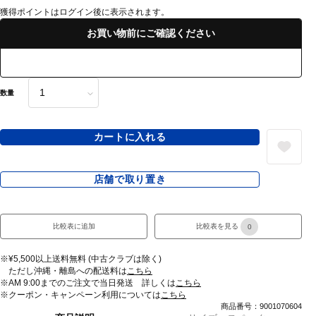
獲得ポイントはログイン後に表示されます。
お買い物前にご確認ください
数量
カートに入れる
店舗で取り置き
比較表に追加
比較表を見る
0
※¥5,500以上送料無料 (中古クラブは除く)
ただし沖縄・離島への配送料は
こちら
※AM 9:00までのご注文で当日発送 詳しくは
こちら
※クーポン・キャンペーン利用については
こちら
商品番号：9001070604