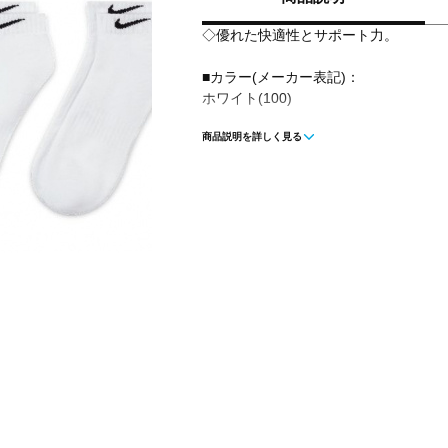
◇優れた快適性とサポート力。
■カラー(メーカー表記)：
ホワイト(100)
商品説明を詳しく見る
■素材：綿 71％ ポリエステル 26％ ポ
■生産国：アメリカ合衆国
■メーカー型番：SX7670100