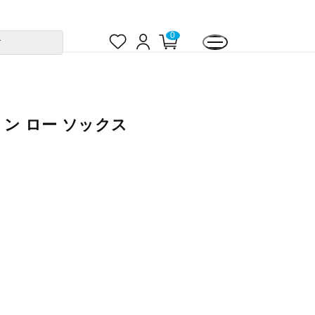
お
ロ
カ
0
す
気
グ
ー
に
イ
ト
入
ン
ペ
り
ー
ジ
ョン ロー ソックス