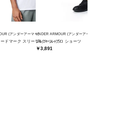
MOUR (アンダーアーマー)
UNDER ARMOUR (アンダーアーマー)
Nike (ナイキ)
ワードマーク スリーブレス シャツ
UAクール プロ ショーツ
DF STD FLEX S
￥3,891
￥1,999