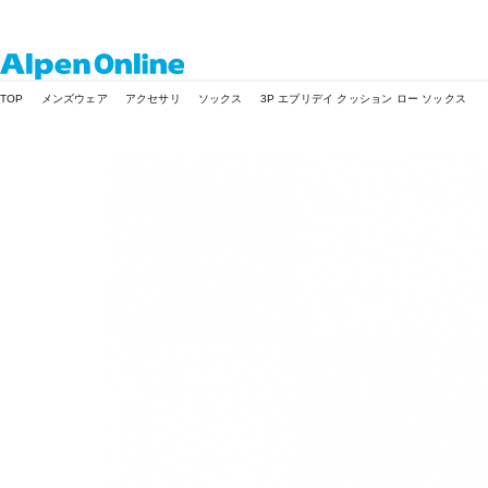
Alpen
TOP
メンズウェア
アクセサリ
ソックス
3P エブリデイ クッション ロー ソックス
Online