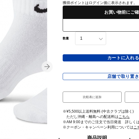
獲得ポイントはログイン後に表示されます。
お買い物前にご確
数量
カートに入れ
店舗で取り置
比較表に追加
※¥5,500以上送料無料 (中古クラブは除く)
ただし沖縄・離島への配送料は
こちら
※AM 9:00までのご注文で当日発送 詳しく
※クーポン・キャンペーン利用については
こ
商品説明