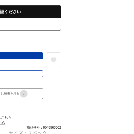
認ください
る
き
比較表を見る
0
は
こちら
ちら
商品番号：9048563002
サイズ・スペック