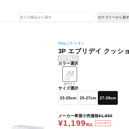
熊本県で発生した地震による影響について
商
カテゴリーから探
品
検
索
Nike (ナイキ)
3P エブリデイ クッシ
ユニセックス
カラー選択
ホワイト
サイズ選択
23-25cm
25-27cm
27-29cm
メーカー希望小売価格
¥1,980
¥1,199
39％OFF
税込