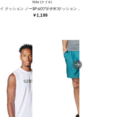
Nike (ナイキ)
TIGORA (ティゴラ)
デイ クッション ノーショウ ソックス
3P エブリデイ クッション ノーショウ ソックス
3足組 アンクル丈
￥1,199
￥999