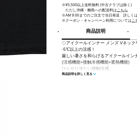
※¥5,500以上送料無料 (中古クラブは除く)
ただし沖縄・離島への配送料は
こちら
※AM 9:00までのご注文で当日発送 詳しく
※クーポン・キャンペーン利用については
こ
商品説明
◇アイクールインナー メンズ Vネック
-5℃以上の涼感！
厳しい暑さを和らげるアイクールイン
(涼感機能+接触冷感機能+遮熱機能)
ひんやり冷たい接触冷感。
商品説明を詳しく見る
熱を吸収・放出させる涼感機能。
ツルツル素材で肌触りなめらか。
人体などから発せられる水分に反応し
す。
加えて遮熱機能で、衣服内温度の上昇
襟元が見えにくいVネック仕様となっ
■カラー：
ブラック