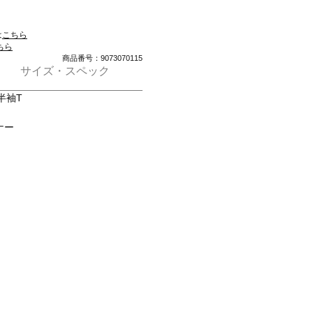
は
こちら
ちら
商品番号：9073070115
サイズ・スペック
半袖T
ナー
て、繊維が熱を吸収・放出させま
を抑制。
ています。