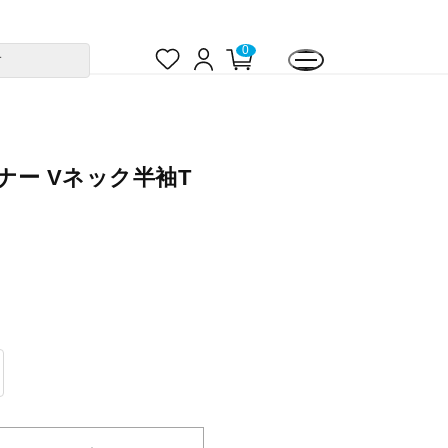
お
ロ
カ
0
す
気
グ
ー
に
イ
ト
入
ン
ペ
り
ー
ジ
ンナー Vネック半袖T