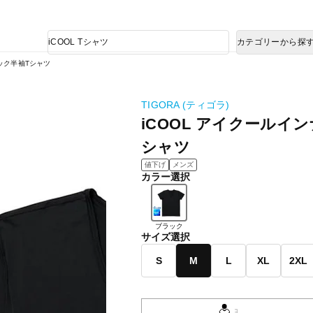
熊本県で発生した地震による影響について
商
カテゴリーから探
品
検
ネック半袖Tシャツ
索
TIGORA (ティゴラ)
iCOOL アイクールイ
シャツ
値下げ
メンズ
カラー選択
ブラック
サイズ選択
S
M
L
XL
2XL