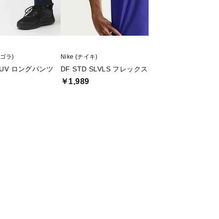
ィゴラ)
Nike (ナイキ)
TIGORA (ティゴラ)
熱UV ロングパンツ
DF STD SLVLS フレックス S/S Tシャツ
iCOOL アイク
￥1,989
￥699
値下げ