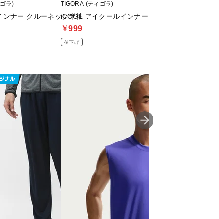
ィゴラ)
TIGORA (ティゴラ)
TIGORA (ティゴラ)
インナー クルーネック半袖
iCOOL アイクールインナー Vネック半袖Tシャツ
アイドライインナ
￥999
￥999
値下げ
値下げ