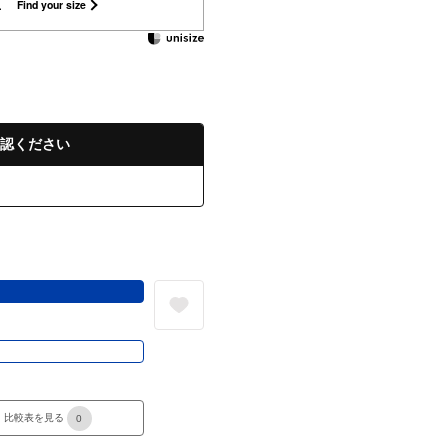
L
Find your size
認ください
る
き
比較表を見る
0