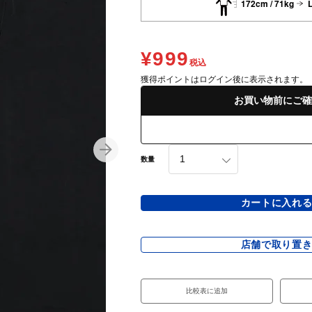
172cm / 71kg
¥999
税込
獲得ポイントはログイン後に表示されます。
お買い物前にご確
数量
カートに入れ
店舗で取り置
比較表に追加