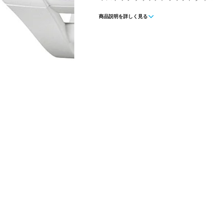
商品説明を詳しく見る
■素材：樹脂
■重量：46g
■仕様：ストップウォッチ、ラップ、
■用途：スポーツ
■内容量：1本
■生産国：タイ
■メーカー型番：STW-1000