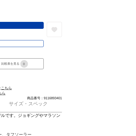
る
き
比較表を見る
0
は
こちら
ちら
商品番号：9116893401
サイズ・スペック
ーツモデルです。ジョギングやマラソン
ー、タフソーラー