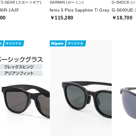
TS GEAR (スポーツギア)
GARMIN (ガーミン)
G-SHOCK 
00R-1AJF
fenix 5 Plus Sapphire Ti Gray
G-5600UE-
00
￥115,280
￥18,700