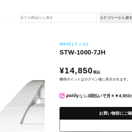
熊本県で発生した地震による影響について
商
カテゴリーから探
品
検
索
PHYS (フィズ)
STW-1000-7JH
¥14,850
税込
獲得ポイントはログイン後に表示されます。
なら
3回払いで月々￥4,950
お買い物前にご確