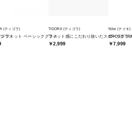
RA (ティゴラ)
TIGORA (ティゴラ)
Nike (ナイキ)
ツグラス
アンフィット ベーシックグラス
フィット感にこだわり抜いたスポーツグラ
CROSS TR
9
￥2,999
￥7,999