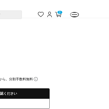
お
ロ
カ
0
す
気
グ
ー
に
イ
ト
入
ン
ペ
り
ー
ジ
から。分割手数料無料
認ください