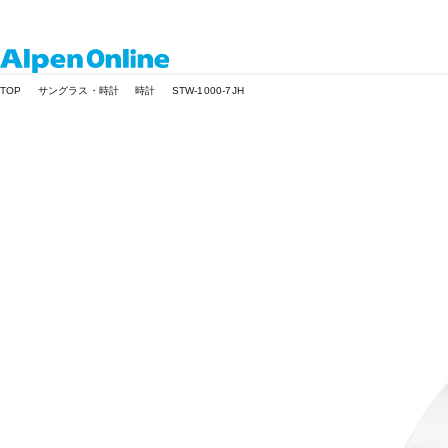
Alpen
TOP
サングラス・時計
時計
STW-1000-7JH
Online