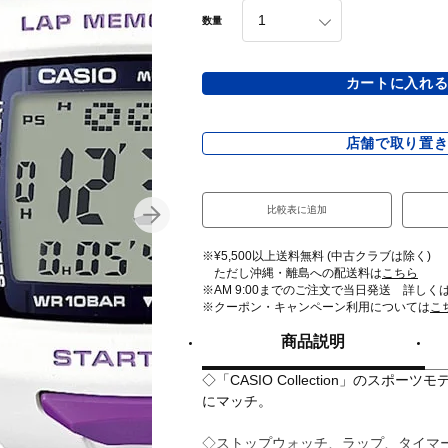
数量
カートに入れ
店舗で取り置
比較表に追加
※¥5,500以上送料無料 (中古クラブは除く)
ただし沖縄・離島への配送料は
こちら
※AM 9:00までのご注文で当日発送 詳しく
※クーポン・キャンペーン利用については
こ
商品説明
◇「CASIO Collection」のスポ
にマッチ。
◇ストップウォッチ、ラップ、タイマ