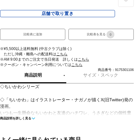
店舗で取り置き
比較表に追加
比較表を見る
0
※¥5,500以上送料無料 (中古クラブは除く)
ただし沖縄・離島への配送料は
こちら
※AM 9:00までのご注文で当日発送 詳しくは
こちら
※クーポン・キャンペーン利用については
こちら
商品番号：9175301106
商品説明
サイズ・スペック
◇ちいかわシリーズ
◇「ちいかわ」はイラストレーター・ナガノが描くX(旧Twitter)発の
漫画。
いつも一生懸命なちいかわと友達のハチワレ、うさぎなどの個性豊
商品説明を詳しく見る
かなキャラクターたちが繰り広げる、楽しくて、切なくて、ちょっ
とハードな日々の物語。
■カラー：