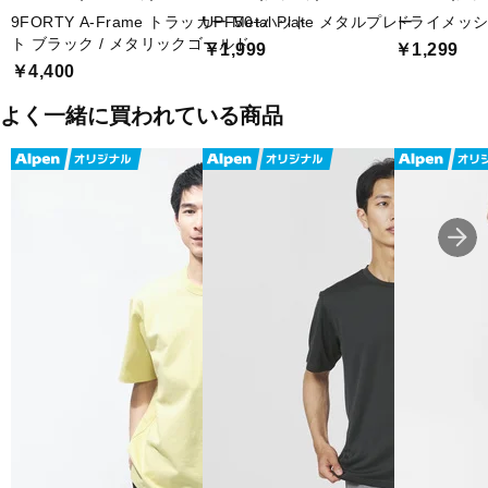
9FORTY A-Frame トラッカー Metal Plate メタルプレー
UPF50+ハット
ドライメッシュ
ト ブラック / メタリックゴールド
￥1,999
￥1,299
￥4,400
よく一緒に買われている商品