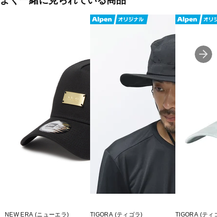
よく一緒に見られている商品
ブラック
■素材：綿
■サイズ：
59：頭周り/56.8～61.5cm
■メーカーサイズ：ML
■生産国：中国
■2026 Spring＆Summer モデル
■メーカー型番：14864520
NEW ERA (ニューエラ)
TIGORA (ティゴラ)
TIGORA (ティ