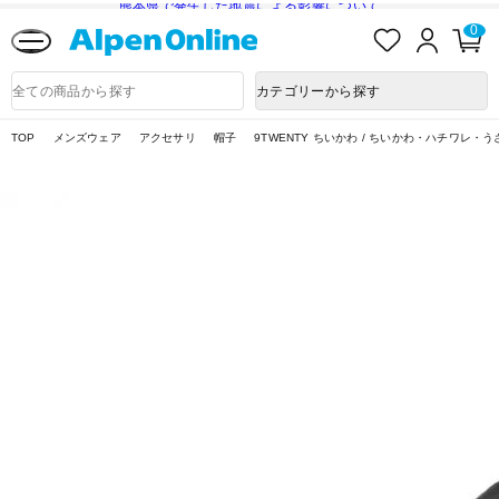
熊本県で発生した地震による影響について
お
ロ
カ
0
気
グ
ー
に
イ
ト
Alpen
入
ン
ペ
Online
商
カテゴリーから探す
り
ー
品
ジ
検
索
TOP
メンズウェア
アクセサリ
帽子
9TWENTY ちいかわ / ちいかわ・ハチワレ・