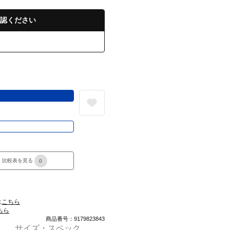
認ください
る
き
比較表を見る
0
は
こちら
ちら
商品番号：9179823843
サイズ・スペック