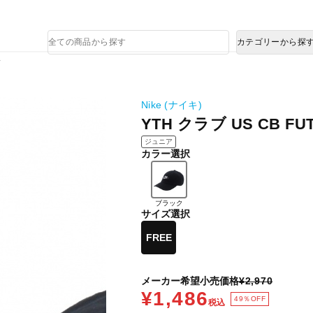
熊本県で発生した地震による影響について
商
カテゴリーから探
品
検
プ
索
Nike (ナイキ)
YTH クラブ US CB F
ジュニア
カラー選択
ブラック
サイズ選択
FREE
メーカー希望小売価格
¥2,970
¥1,486
49％OFF
税込