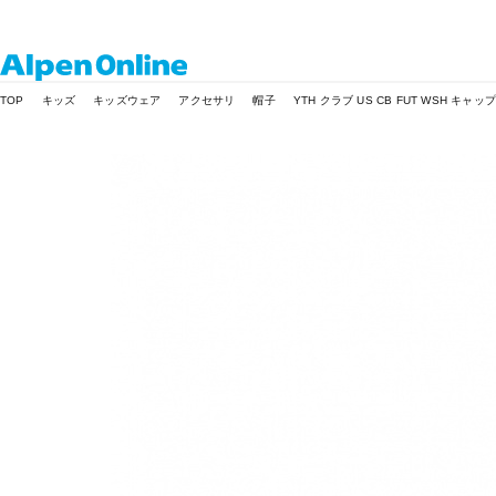
Alpen
TOP
キッズ
キッズウェア
アクセサリ
帽子
YTH クラブ US CB FUT WSH キャッ
Online