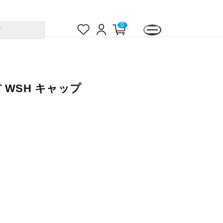
お
ロ
カ
0
す
気
グ
ー
に
イ
ト
入
ン
ペ
り
ー
ジ
UT WSH キャップ