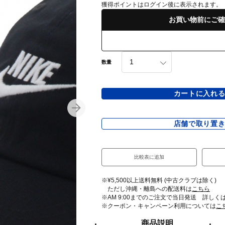
獲得ポイントはログイン後に表示されます。
お買い物前にご確
数量
カートに入れ
店舗で取り置
比較表に追加
※¥5,500以上送料無料 (中古クラブは除く)
ただし沖縄・離島への配送料は
こちら
※AM 9:00までのご注文で当日発送 詳しく
※クーポン・キャンペーン利用については
こ
商品説明