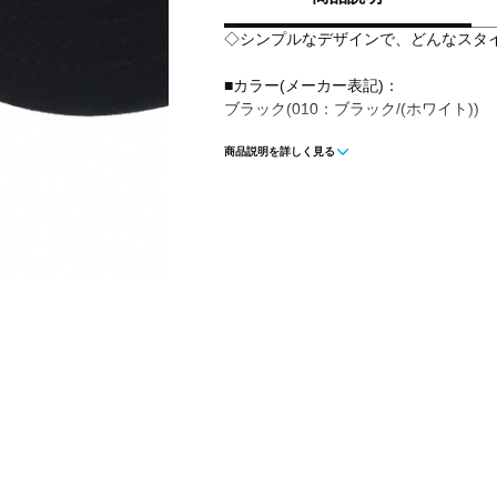
◇シンプルなデザインで、どんなスタ
■カラー(メーカー表記)：
ブラック(010：ブラック/(ホワイト))
商品説明を詳しく見る
■生産国：中国
■2023 Fall モデル
■メーカー型番：FB5063010