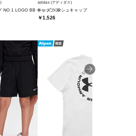
)
adidas (アディダス)
Nike (ナイキ)
NO.1 LOGO BB キャップ JR
キッズ メッシュキャップ
YTH DF クラブ 
￥1,526
￥1,848