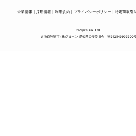
企業情報
採用情報
利用規約
プライバシーポリシー
特定商取引
© Alpen Co.,Ltd.
古物商許認可 (株)アルペン 愛知県公安委員会 第542549905500