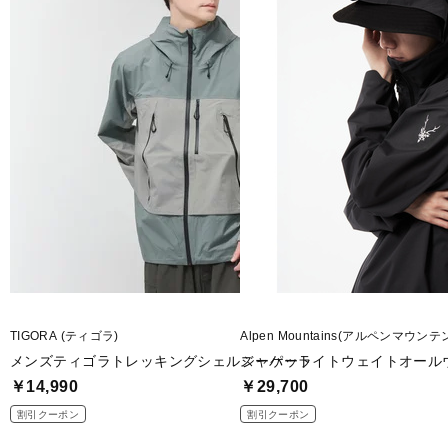
■素材：ポリエステル100％
■サイズ：
XS(SS)：身長/157～163cm 胸囲/81～87cm
S：身長/162～168cm 胸囲/85～91cm
M：身長/167～173cm 胸囲/89～95cm
L：身長/172～178cm 胸囲/93～99cm
XL(LL・O)：身長/177～183cm 胸囲/97～103cm
■生産国：中国
■2023 Fall＆Winter モデル
※ブラウザやお使いのモニター環境により、掲載画像と実際の商品の色
合がございます。
TIGORA (ティゴラ)
Alpen Mountains(アルペンマウンテ
■メーカー型番：TR-9D3643JK
メンズティゴラトレッキングシェルジャケット
スーパーライトウェイトオール
￥14,990
￥29,700
割引クーポン
割引クーポン