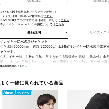
比較表に追加
比較表を見る
※¥5,500以上送料無料 (中古クラブは除く)
ただし沖縄・離島への配送料は
こちら
※AM 9:00までのご注文で当日発送 詳しくは
こちら
※クーポン・キャンペーン利用については
こちら
商品説明
サイズ・ス
◇レイヤー防水透湿ジャケット
◇耐水圧20000mm・透湿度20000g/m2/24hの3レイヤー防水透湿
ャケット。
◇3レイヤーは、1 枚の生地に見えながら3層構造の素材。 防水性に非
部にこもった湿 気を外に 逃してくれる透湿性を併せ持ち、耐久性の高
商品説明を詳しく見る
ールマイティに活 躍する一枚です。
◇フルシーム加工で雨の浸入を防ぐ。水のはじく力がより長持ちする耐
し、水に強いだけでなく、汚れにくい！
◇機能：耐久撥水、防水、透湿、防風、パッカブル
よく一緒に見られている商品
■カラー：
ペールグレー
ブラック×ダークグレー