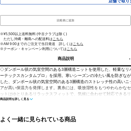
店舗で取り
比較表に追加
※¥5,500以上送料無料 (中古クラブは除く)
ただし沖縄・離島への配送料は
こちら
※AM 9:00までのご注文で当日発送 詳しくは
こちら
※クーポン・キャンペーン利用については
こちら
商品説明
◇ダンボール状の気室空間のある3層構造ニットを使用した、軽量なリ
ーテックスカンタムプロ」を採用。寒いシーズンの冷たい風を防ぎなが
した、ダンボール状の気室空間のある3層構造のストレッチ性の高いニ
アが高い保温力を発揮します。裏糸には、吸放湿性をもつやわらかなセ
ットはゆとりあるリラックスフィットで、気候に合わせて対応できるリ
商品説明を詳しく見る
で幅広く活用できます。UVプロテクト(UPF50+、紫外線カット率95％
■カラー(メーカー表記)：
セピア×ディープグリーン(TA：トープ×アルパイン)
よく一緒に見られている商品
ダークグレー×ペールグレー(GX：グラファイトグレー×ホワイトミック
ブラック(K：ブラック)