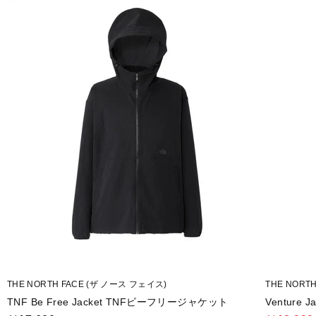
■素材：、表側/PERTEX QUANTUM PRO 40D(ナイロン100％)、裏側/Str
ス)12％)
■生産国：ベトナム
■2025 Fall＆Winter モデル
※ブラウザやお使いのモニター環境により、掲載画像と実際の商品の色
■メーカー型番：NT62580
THE NORTH FACE (ザ ノース フェイス)
THE NORT
TNF Be Free Jacket TNFビーフリージャケット
Venture