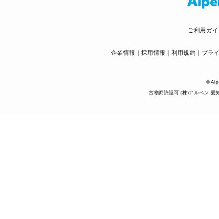
ご利用ガイ
企業情報
採用情報
利用規約
プラ
© Alp
古物商許認可 (株)アルペン 愛知