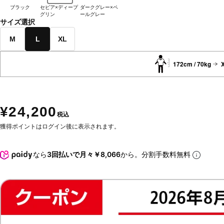
ブラック
セピア×ディープ
ダークグレー×ペ
グリン
ールグレー
サイズ選択
M
L
XL
172cm / 70kg
X
¥24,200
税込
獲得ポイントはログイン後に表示されます。
なら
3回払いで月々￥8,066
から。分割手数料無料