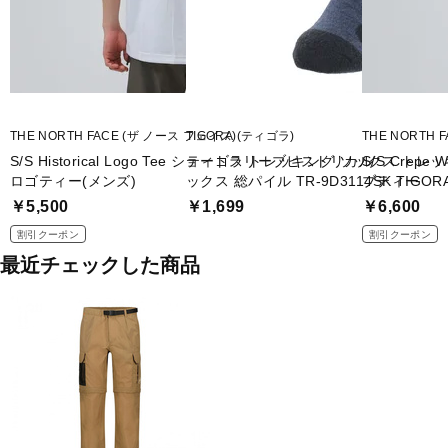
THE NORTH FACE (ザ ノース フェイス)
TIGORA (ティゴラ)
THE NORTH 
S/S Historical Logo Tee ショートスリーブヒストリカル
ティゴラ トレッキング ソックス トレ
S/S Crep
ロゴティー(メンズ)
ックス 総パイル TR-9D3114SK TIGOR
ブティー
￥5,500
￥1,699
￥6,600
割引クーポン
割引クーポン
最近チェックした商品