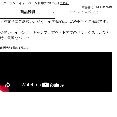
※クーポン・キャンペーン利用については
こちら
商品番号：9234520915
商品説明
サイズ・スペック
※注文時にご選択いただくサイズ表記は、JAPANサイズ表記です。
◇軽いハイキング、キャンプ、アウトドアでのリラックスしたひと
時に最適なパンツ。
商品説明を詳しく見る
◇実用的、かつお手入れが簡単で汎用性に優れたこのパンツは、ア
ウトドアでの様々なアクティビティに、快適さと心地よさをもたら
します。シンプルで効率的なジップオフ方式を採用し、天候に応じ
てズボン丈を簡単に調節可能。合計5つのポケットを備え、貴重品は
いつでもすぐ手の届くところに収納できます。
■カラー(メーカー表記)：
サンド(7494：dark sand)
ブラック(0001：black)
■素材：recycled polyester mesh
■生産国：ベトナム