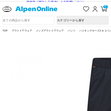
熊本県で発生した地震による影響について
お
ロ
カ
0
気
グ
ー
に
イ
ト
Alpen
入
ン
ペ
Online
商
カテゴリーから探す
り
ー
品
ジ
検
索
TOP
アウトドアウェア
メンズアウトドアウェア
パンツ
ハイキングカーゴ2 in 1パ