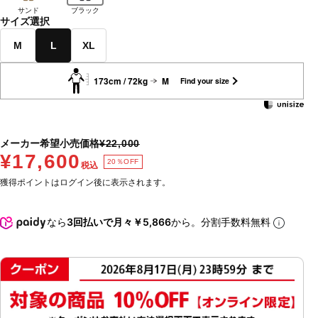
サンド
ブラック
サイズ選択
M
L
XL
173cm / 72kg
M
Find your size
メーカー希望小売価格
¥22,000
¥17,600
20％OFF
税込
獲得ポイントはログイン後に表示されます。
なら
3回払いで月々￥5,866
から。分割手数料無料