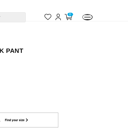
お
ロ
カ
0
す
気
グ
ー
に
イ
ト
入
ン
ペ
り
ー
ジ
K PANT
L
Find your size