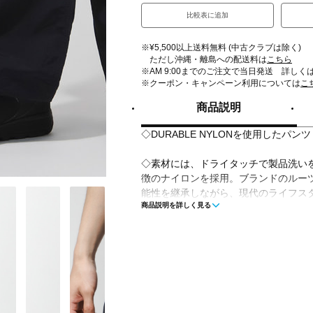
比較表に追加
※¥5,500以上送料無料 (中古クラブは除く)
ただし沖縄・離島への配送料は
こちら
※AM 9:00までのご注文で当日発送 詳しく
※クーポン・キャンペーン利用については
こ
商品説明
◇DURABLE NYLONを使用したパンツ
◇素材には、ドライタッチで製品洗い
徴のナイロンを採用。ブランドのルー
能性を継承しながら、現代のライフス
商品説明を詳しく見る
仕上げました.
■カラー(メーカー表記)：
セピア(GRANITE)
ブラック(BLACK)
チョコレート(CHOCOLATE)
■素材：NYLON 100％