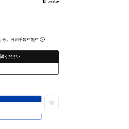
から。分割手数料無料
認ください
る
き