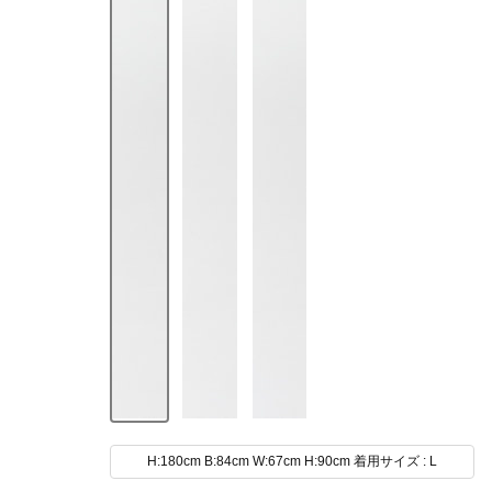
H:180cm B:84cm W:67cm H:90cm 着用サイズ : L