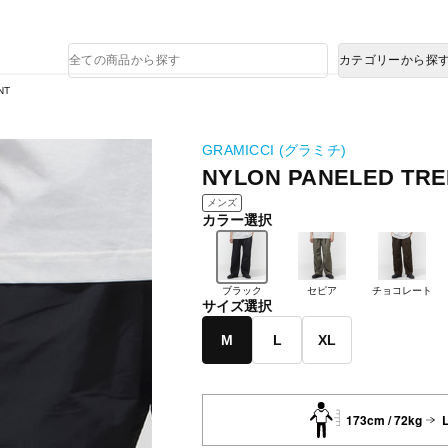
熊本県で発生した地震による影響について
商
カテゴリーから探
品
検
NT
索
GRAMICCI (グラミチ)
NYLON PANELED TRE
メンズ
カラー選択
ブラック
セピア
チョコレート
サイズ選択
M
L
XL
173cm / 72kg