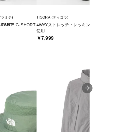
(グラミチ)
TIGORA (ティゴラ)
THE NORTH FACE
 PANT
CKABLE G-SHORT
4WAYストレッチトレッキングパンツ コーデュラ(
Flexible Lon
使用
￥11,000
￥7,999