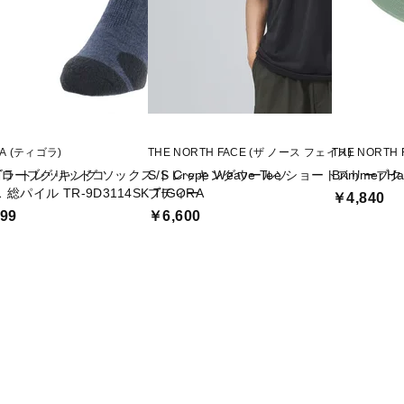
RA (ティゴラ)
THE NORTH FACE (ザ ノース フェイス)
THE NORTH
グローブグリッドコ
ラ トレッキング ソックス トレッキングウールソ
S/S Crepe Weave Tee ショートスリ
Brimmer 
総パイル TR-9D3114SK TIGORA
ブティー
￥4,840
99
￥6,600