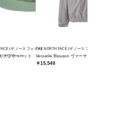
 FACE (ザ ノース フェイス)
THE NORTH FACE (ザ ノース フェイス)
Columbia (コロンビ
ーブクリープウィー
Hat ブリマーハット
Versatile Blouson ヴァーサタイルブルゾン
Mレジェンドトレ
￥15,540
￥3,465
値下げ