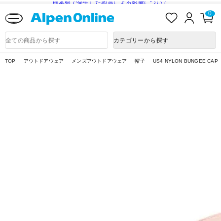
熊本県で発生した地震による影響について
お
ロ
カ
0
気
グ
ー
に
イ
ト
Alpen
入
ン
ペ
Online
商
カテゴリーから探す
り
ー
品
ジ
検
索
TOP
アウトドアウェア
メンズアウトドアウェア
帽子
US4 NYLON BUNGEE CAP