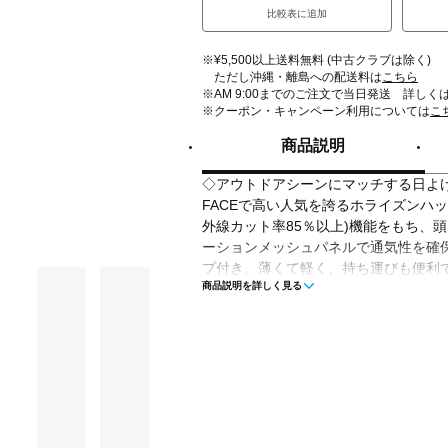
比較表に追加
※¥5,500以上送料無料 (中古クラブは除く)
ただし沖縄・離島への配送料は
こちら
※AM 9:00までのご注文で当日発送 詳しく
※クーポン・キャンペーン利用については
こ
商品説明
◇アウトドアシーンにマッチする日よけア
FACEで高い人気を誇るホライズンハット
外線カット率85％以上)機能をもち、
ーションメッシュパネルで通気性を確
プ付き。薄くて軽く、持ち運びも便利
商品説明を詳しく見る
■カラー(メーカー表記)：
グリーン×セピア(GM：TNFグリーン×モ
グレッシュグリーン(NT：ニュートープ
グレッシュグリーン×ブラック(NK：ニ
ネイビー(UN：アーバンネイビー)
ペールクリーム(GK：グラベル×ケルプ
ブラック(K：ブラック)