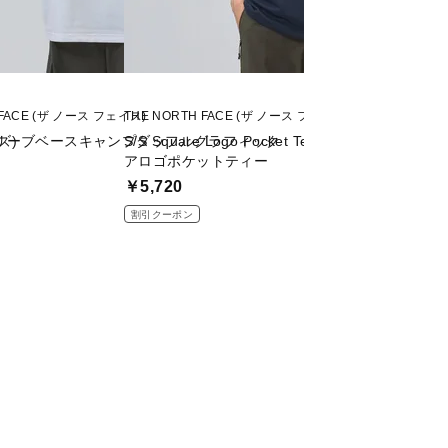
 FACE (ザ ノース フェイス)
THE NORTH FACE (ザ ノース フェイス)
THE NORTH FACE
ズ)
リーブベースキャンプダッフルグラフィック
S/S Square Logo Pocket Tee ショートスリー
S/S TNF Monk
アロゴポケットティー
キーマジックティ
￥5,720
￥5,940
割引クーポン
割引クーポン