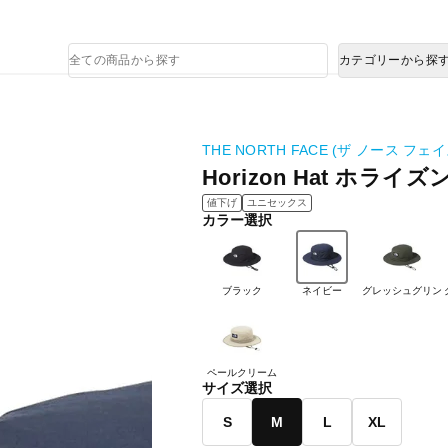
熊本県で発生した地震による影響について
商
カテゴリーから探
品
検
索
THE NORTH FACE (ザ ノース フェイ
Horizon Hat ホライ
値下げ
ユニセックス
カラー選択
ブラック
ネイビー
グレッシュグリン
ペールクリーム
サイズ選択
S
M
L
XL