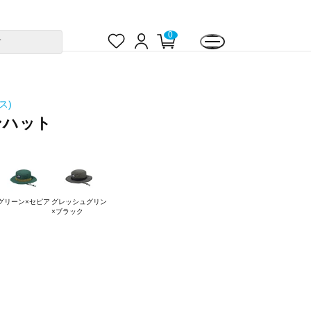
お
ロ
カ
0
す
気
グ
ー
に
イ
ト
入
ン
ペ
り
ー
ジ
ス)
ズンハット
グリーン×セピア
グレッシュグリン
×ブラック