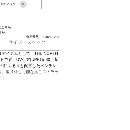
比較表を見る
0
は
こちら
ちら
商品番号：9238301234
サイズ・スペック
イテムとして、THE NORTH
です。UVケア(UPF15-30、紫
頭囲にぐるりと配置したベンチレ
保。取り外し可能なあごストラッ
です。
スグリーン) 2024秋冬 新色
)
ュートープ×ブラック)
タン)