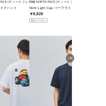
 FACE (ザ ノース フェイス)
THE NORTH FACE (ザ ノース フェイス)
NANGA (ナンガ)
t ハイクハット
Verb Light Cap バーブライトキャップ(ユニセッ
NANGA×47 HINO
￥6,820
￥5,005
割引クーポン
割引クーポン