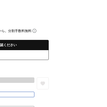
から。分割手数料無料
認ください
る
き