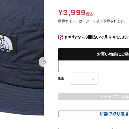
¥3,999
税込
獲得ポイントはログイン後に表示されます。
なら
3回払いで月々￥1,333
お買い物前にご確
数量
カートに入れ
店舗で取り置