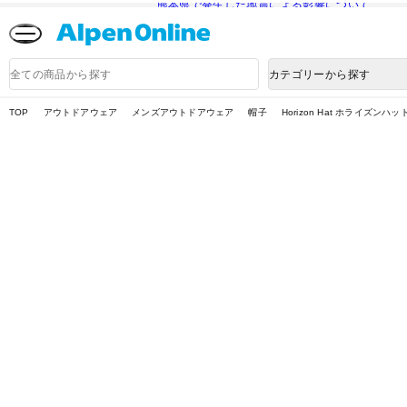
熊本県で発生した地震による影響について
Alpen
Online
商
カテゴリーから探す
品
検
索
TOP
アウトドアウェア
メンズアウトドアウェア
帽子
Horizon Hat ホライズンハ