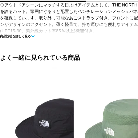
◇アウトドアシーンにマッチする日よけアイテムとして、THE NORTH 
を誇るハット。頭囲にぐるりと配置したベンチレーションメッシュパネ
を確保しています。取り外し可能なあごストラップ付き。フロントに配
ンがデザインのアクセント。薄く軽量で、持ち運びにも便利なアイテム
(UPF15-30、紫外線カット率85％以上)機能付き。
商品説明を詳しく見る
■カラー(メーカー表記)：
セピア(ST：ストーンスラブ)
アイボリー×ブラック(FK：フォッシルアイボリー×ブラック)
よく一緒に見られている商品
ブラック(K：ブラック)
■素材：本体/NORTHTECH Cloth Eco(ナイロン100％)、メッシュ部/
■頭周り：
S/54～56cm
M/56～58cm
L/58～60cm
XL(LL・O)/60～62cm
■生産国：ベトナム