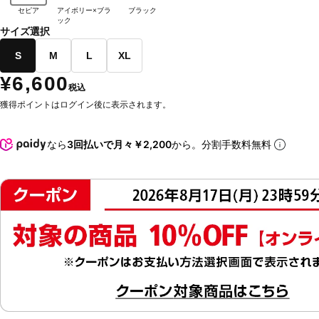
セピア
アイボリー×ブラ
ブラック
ック
サイズ選択
S
M
L
XL
¥6,600
税込
獲得ポイントはログイン後に表示されます。
なら
3回払いで月々￥2,200
から。分割手数料無料