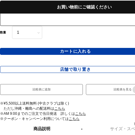
お買い物前にご確認ください
数量
カートに入れる
店舗で取り置き
比較表に追加
比較表を見る
※¥5,500以上送料無料 (中古クラブは除く)
ただし沖縄・離島への配送料は
こちら
※AM 9:00までのご注文で当日発送 詳しくは
こちら
※クーポン・キャンペーン利用については
こちら
商品説明
サイズ・ス