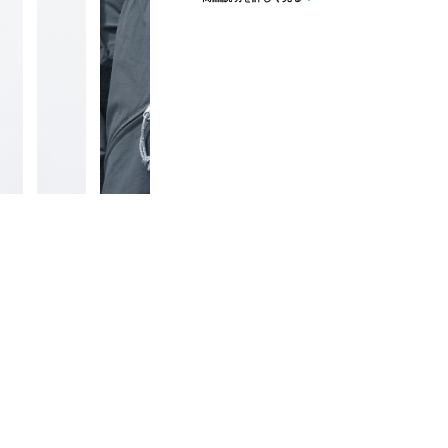
の雨の侵入を防いでくれるアクティブ
ろ中心にさりげなく入った入ったOLD K
す。アウターとしてはもちろんミドラ
す。
■カラー(メーカー表記)：
サンド(24：Sand)
グレイシュブルー(60：Dusty blue)
ダークグレー(48：Night)
■素材：本体/ナイロン100％、別布/ポ
■生産国：ベトナム
■2026 Spring＆Summer モデル
※ブラウザやお使いのモニター環境に
味が若干異なる場合がございます。
■メーカー型番：6175-3131