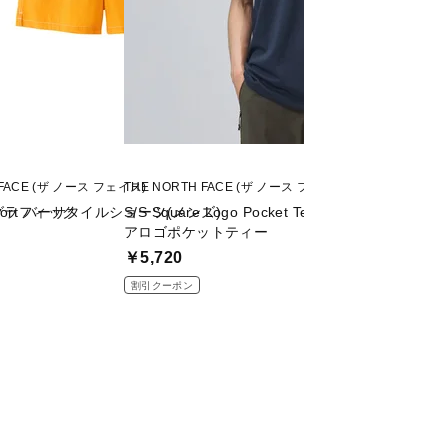
 FACE (ザ ノース フェイス)
THE NORTH FACE (ザ ノース フェイス)
THE NORTH FACE
グラフィック
e Short バーサタイルショーツ(メンズ)
S/S Square Logo Pocket Tee ショートスリー
S/S TNF Monk
アロゴポケットティー
キーマジックティ
￥5,720
￥5,940
割引クーポン
割引クーポン