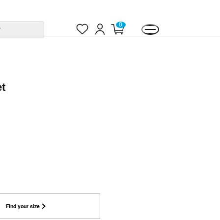
お
ロ
カ
0
す
気
グ
ー
に
イ
ト
入
ン
ペ
り
ー
ジ
et
Find your size