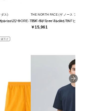
ディダス)
THE NORTH FACE (ザ ノース フェイス)
CHUMS (チャムス)
ンソフトシェルフー
perior 2L GORE-TEX パフォーマンスジャ
TNF Be Free Jacket TNFビーフリージャケット
Booby Stitch Pad
￥15,961
￥19,580
割引クーポン
値下げ