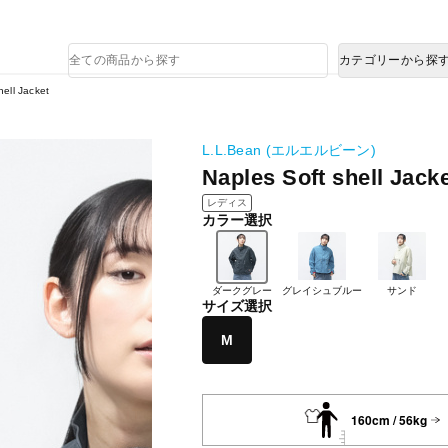
熊本県で発生した地震による影響について
商
カテゴリーから探
品
検
hell Jacket
索
L.L.Bean (エルエルビーン)
Naples Soft shell Jack
レディス
カラー選択
ダークグレー
グレイシュブルー
サンド
サイズ選択
M
160cm / 56kg