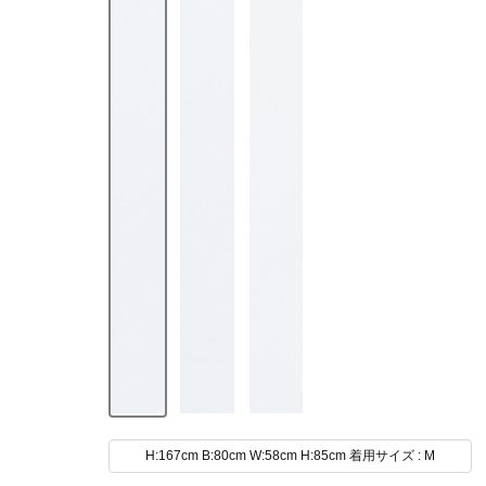
H:167cm B:80cm W:58cm H:85cm 着用サイズ : M