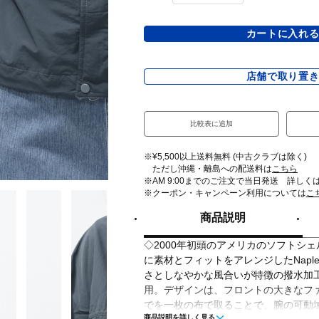
カートに入れ
店舗で取り置
比較表に追加
※¥5,500以上送料無料 (中古クラブは除く)
ただし沖縄・離島への配送料は
こちら
※AM 9:00までのご注文で当日発送 詳しく
※クーポン・キャンペーン利用については
こ
商品説明
◇2000年初頭のアメリカのソフトシ
に素材とフィットをアレンジしたNaples So
さとしなやかな風合いが特徴の撥水加
用。デザインは、フロントの大きなフ
でを一枚の布で取ることで、腕の可動
商品説明を詳しく見る