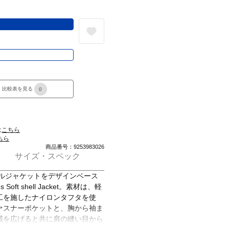
る
き
比較表を見る
0
は
こちら
ちら
商品番号：9253983026
サイズ・スペック
ェルジャケットをデザインベース
ft shell Jacket。素材は、軽
工を施したナイロンタフタを使
ァスナーポケットと、胸から袖ま
域を広げると共に肩の縫い目から