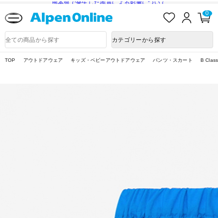
熊本県で発生した地震による影響について
お
ロ
カ
0
気
グ
ー
に
イ
ト
Alpen
入
ン
ペ
Online
商
カテゴリーから探す
り
ー
品
ジ
検
索
TOP
アウトドアウェア
キッズ・ベビーアウトドアウェア
パンツ・スカート
B Cla