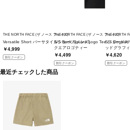
THE NORTH FACE (ザ ノース フェイス)
THE NORTH FACE (ザ ノース フェイス)
THE NORTH 
Versatile Short バーサタイルショーツ(メンズ)
S/S Back Square Logo Tee ショ
S/S Dogs
クエアロゴティー
ッドグラフ
￥4,999
￥4,499
￥4,620
割引クーポン
割引クーポン
割引クーポン
最近チェックした商品