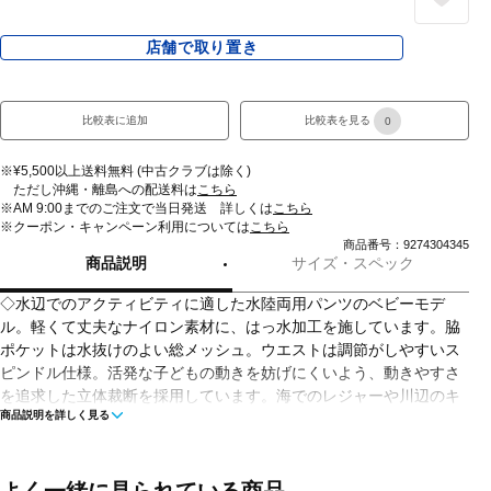
店舗で取り置き
比較表に追加
比較表を見る
0
※¥5,500以上送料無料 (中古クラブは除く)
ただし沖縄・離島への配送料は
こちら
※AM 9:00までのご注文で当日発送 詳しくは
こちら
※クーポン・キャンペーン利用については
こちら
商品番号：9274304345
商品説明
サイズ・スペック
◇水辺でのアクティビティに適した水陸両用パンツのベビーモデ
ル。軽くて丈夫なナイロン素材に、はっ水加工を施しています。脇
ポケットは水抜けのよい総メッシュ。ウエストは調節がしやすいス
ピンドル仕様。活発な子どもの動きを妨げにくいよう、動きやすさ
を追求した立体裁断を採用しています。海でのレジャーや川辺のキ
商品説明を詳しく見る
ャンプなどで活躍するアイテムです。
■カラー(メーカー表記)：
カーキ(CK：クラシックカーキ)