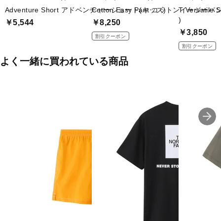
Adventure Short アドベンチャーショート(キッズ)
Cotton Easy Pant コットンイージー
T Versat
)
￥5,544
￥8,250
￥3,850
割引クーポン
割引クーポン
よく一緒に買われている商品