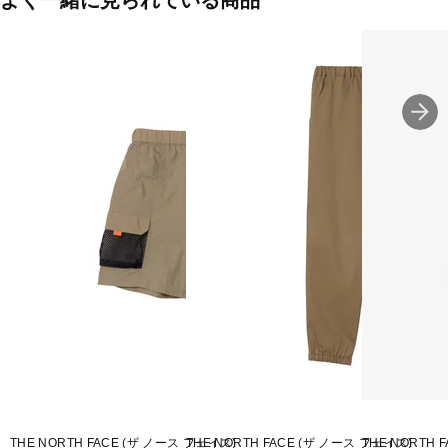
よく一緒に見られている商品
ブルー(HB：ヒーローブルー)
■素材：NORTHTECH Cloth ECO(ナイロン100％)
■生産国：ベトナム
■2025 Spring＆Summer モデル
※ブラウザやお使いのモニター環境により、掲載画像と実際の商品
の色味が若干異なる場合がございます。
■メーカー型番：NBB42530
THE NORTH FACE (ザ ノース フェイス)
THE NORTH FACE (ザ ノース フェイス)
THE NORTH 