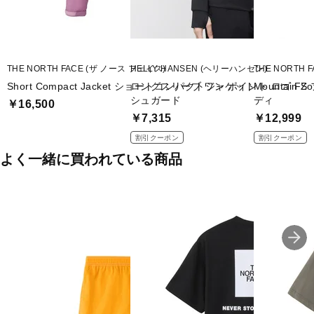
THE NORTH FACE (ザ ノース フェイス)
HELLY HANSEN (ヘリーハンセン)
THE NORTH 
Short Compact Jacket ショートコンパクトジャケット
ロングスリーブ ワン ポイント ロゴ FZ
Mountain 
シュガード
ディ
￥16,500
￥7,315
￥12,999
割引クーポン
割引クーポン
よく一緒に買われている商品