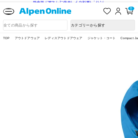
熊本県で発生した地震による影響について
お
ロ
カ
0
気
グ
ー
に
イ
ト
Alpen
入
ン
ペ
Online
商
カテゴリーから探す
り
ー
品
ジ
検
索
TOP
アウトドアウェア
レディスアウトドアウェア
ジャケット・コート
Compact