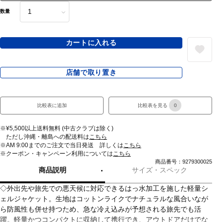
数量
カートに入れる
店舗で取り置き
比較表に追加
比較表を見る
0
※¥5,500以上送料無料 (中古クラブは除く)
ただし沖縄・離島への配送料は
こちら
※AM 9:00までのご注文で当日発送 詳しくは
こちら
※クーポン・キャンペーン利用については
こちら
商品番号：9279300025
商品説明
サイズ・スペック
◇外出先や旅先での悪天候に対応できるはっ水加工を施した軽量シ
ェルジャケット。生地はコットンライクでナチュラルな風合いなが
ら防風性も併せ持つため、急な冷え込みが予想される旅先でも活
躍。軽量かつコンパクトに収納して携行でき、アウトドアだけでな