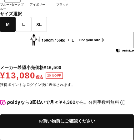
ブルー×ダークブ
アイボリー
ブラック
ルー
サイズ選択
M
L
XL
160cm / 56kg
L
Find your size
メーカー希望小売価格
¥16,500
¥13,080
20％OFF
税込
獲得ポイントはログイン後に表示されます。
なら
3回払いで月々￥4,360
から。分割手数料無料
お買い物前にご確認ください