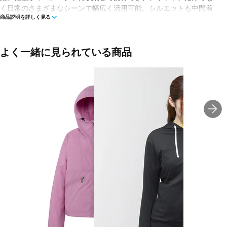
く日常のさまざまなシーンで幅広く活用可能。シルエットも中間着
商品説明を詳しく見る
と合わせやすい、ややゆとりを持った仕上がりです。スタッフサッ
ク付き。
■カラー(メーカー表記)：
よく一緒に見られている商品
ブルー×ダークブルー(CO：クリアレイクブルー×マウンテンブルー)
アイボリー(FI：フォッシルアイボリー)
ブラック(K：ブラック)
■素材：NORTHTECH Cloth ECO(ナイロン100％)
■生産国：中国
■2025 Fall＆Winter モデル
※ブラウザやお使いのモニター環境により、掲載画像と実際の商品
の色味が若干異なる場合がございます。
■メーカー型番：NPW72530