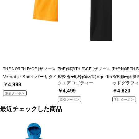
THE NORTH FACE (ザ ノース フェイス)
THE NORTH FACE (ザ ノース フェイス)
THE NORTH 
Versatile Short バーサタイルショーツ(メンズ)
S/S Back Square Logo Tee ショ
S/S Dogs
クエアロゴティー
ッドグラフ
￥4,999
￥4,499
￥4,620
割引クーポン
割引クーポン
割引クーポン
最近チェックした商品