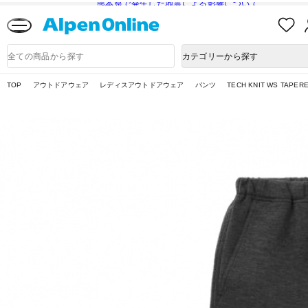
熊本県で発生した地震による影響について
お
気
に
Alpen
入
Online
商
カテゴリーから探す
り
品
検
索
TOP
アウトドアウェア
レディスアウトドアウェア
パンツ
TECH KNIT WS TAPER