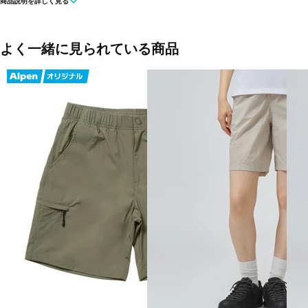
商品説明を詳しく見る
■素材：ポリエステル78％ レーヨン16％ ポリウレタン6％、生地/テッ
■生産国：中国
よく一緒に見られている商品
■2024 Fall＆Winter モデル
※ブラウザやお使いのモニター環境により、掲載画像と実際の商品の色
干異なる場合がございます。
■メーカー型番：GLP4-FJP06