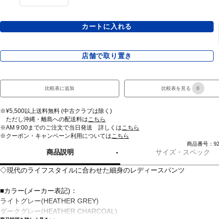
カートに入れる
店舗で取り置き
比較表に追加
比較表を見る
0
※¥5,500以上送料無料 (中古クラブは除く)
ただし沖縄・離島への配送料は
こちら
※AM 9:00までのご注文で当日発送 詳しくは
こちら
※クーポン・キャンペーン利用については
こちら
商品番号：928
商品説明
サイズ・スペック
◇現代のライフスタイルに合わせた細身のレディースパンツ
■カラー(メーカー表記)：
ライトグレー(HEATHER GREY)
ダークグレー(HEATHER CHARCOAL)