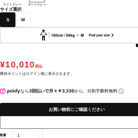
ライトグレー
ダークグレー
サイズ選択
S
M
160cm / 56kg
M
Find your size
¥10,010
税込
獲得ポイントはログイン後に表示されます。
なら
3回払いで月々￥3,336
から。分割手数料無料
お買い物前にご確認ください
数量