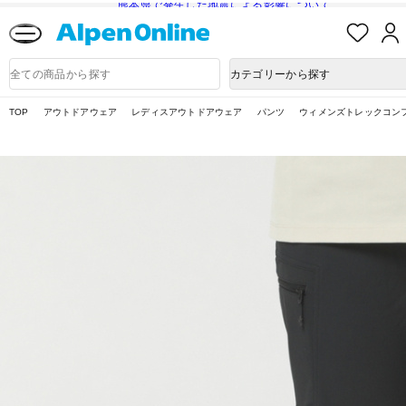
熊本県で発生した地震による影響について
お
気
に
Alpen
入
Online
商
カテゴリーから探す
り
品
検
索
TOP
アウトドアウェア
レディスアウトドアウェア
パンツ
ウィメンズトレックコン