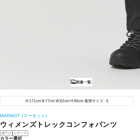
画像一覧
H:171cm B:77cm W:62cm H:86cm 着用サイズ : S
MARMOT (マーモット)
ウィメンズトレックコンフォパンツ
値下げ
レディス
カラー選択