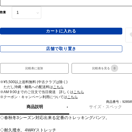
数量
カートに入れる
店舗で取り置き
比較表に追加
比較表を見る
0
※¥5,500以上送料無料 (中古クラブは除く)
ただし沖縄・離島への配送料は
こちら
※AM 9:00までのご注文で当日発送 詳しくは
こちら
※クーポン・キャンペーン利用については
こちら
商品番号：928585
商品説明
サイズ・スペック
◇春秋冬3シーズン対応出来る定番のトレッキングパンツ。
◇耐久撥水、4WAYストレッチ