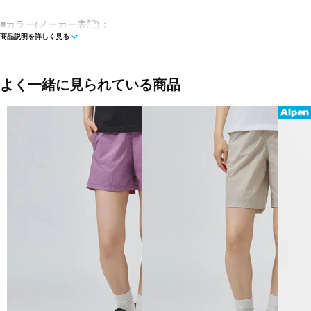
■カラー(メーカー表記)：
商品説明を詳しく見る
ブラウン(DSH：Dachshund)
ブラック(M001：Black Beauty)
■素材：ナイロン90％、ポリウレタン10％
よく一緒に見られている商品
■生産国：ベトナム
■2023 Fall＆Winter モデル
※ブラウザやお使いのモニター環境により、掲載画像と実際の商品の色
が若干異なる場合がございます。
■メーカー型番：TSFWP201