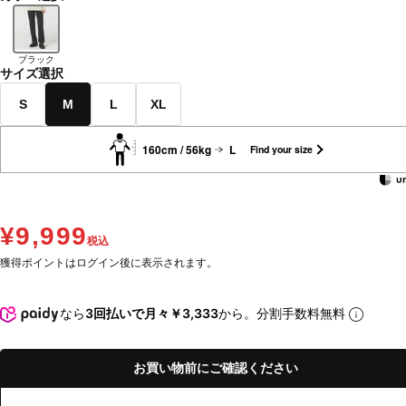
ブラック
サイズ選択
S
M
L
XL
160cm / 56kg
L
Find your size
¥9,999
税込
獲得ポイントはログイン後に表示されます。
なら
3回払いで月々￥3,333
から。分割手数料無料
お買い物前にご確認ください