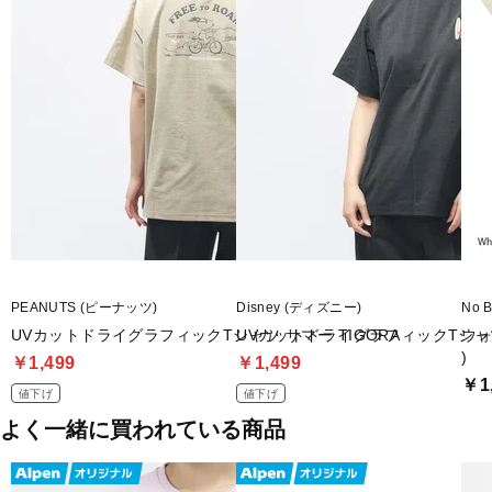
PEANUTS (ピーナッツ)
Disney (ディズニー)
No 
UVカットドライグラフィックTシャツ サマー TIGORA
UVカットドライグラフィックTシャツ 
ウォ
)
￥1,499
￥1,499
￥1
値下げ
値下げ
よく一緒に買われている商品