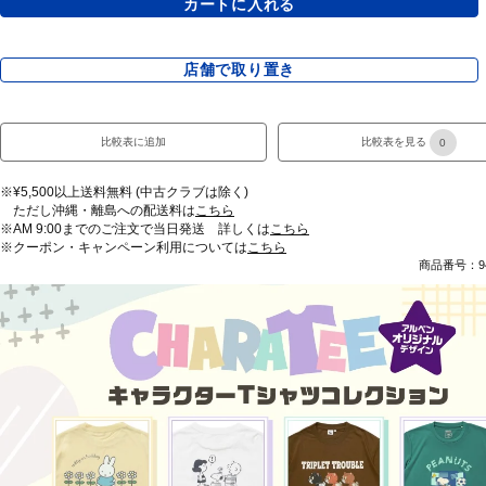
カートに入れる
店舗で取り置き
比較表に追加
比較表を見る
0
※¥5,500以上送料無料 (中古クラブは除く)
ただし沖縄・離島への配送料は
こちら
※AM 9:00までのご注文で当日発送 詳しくは
こちら
※クーポン・キャンペーン利用については
こちら
商品番号：942