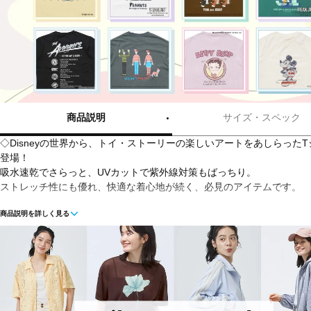
商品説明
サイズ・スペック
◇Disneyの世界から、トイ・ストーリーの楽しいアートをあしらった
登場！
吸水速乾でさらっと、UVカットで紫外線対策もばっちり。
ストレッチ性にも優れ、快適な着心地が続く、必見のアイテムです。
商品説明を詳しく見る
■カラー：
ベージュ
ホワイト
■素材：ポリエステル100％
■生産国：中国