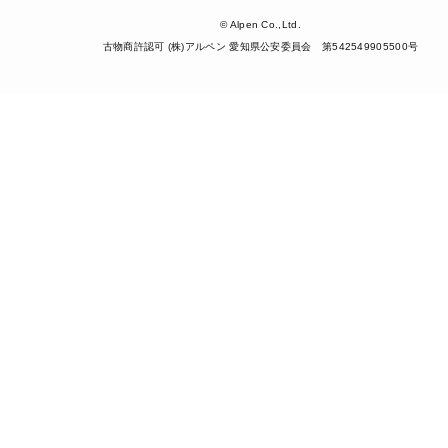
© Alpen Co.,Ltd.
古物商許認可 (株)アルペン 愛知県公安委員会 第542549905500号