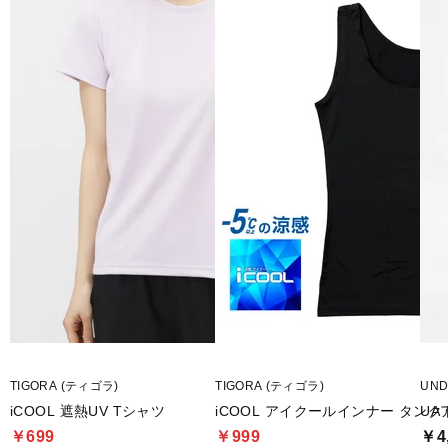
TIGORA (ティゴラ)
TIGORA (ティゴラ)
UN
iCOOL 遮熱UV Tシャツ
iCOOL アイクールインナー タン
UA
￥699
￥999
￥4