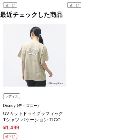
値下げ
値下げ
最近チェックした商品
レディス
Disney (ディズニー)
UVカットドライグラフィック
Tシャツ バケーション TIGOR
A
¥1,499
値下げ