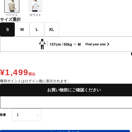
ベージュ
ホワイト
サイズ選択
S
M
L
XL
157cm / 50kg
M
Find your size
¥1,499
税込
獲得ポイントはログイン後に表示されます。
お買い物前にご確認ください
数量