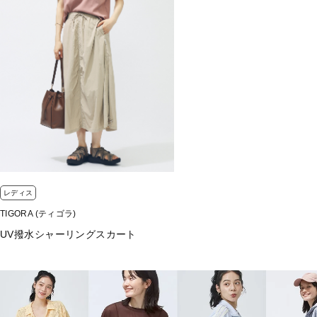
グレッシュピンク
ライトベージュ
グレー
ブラック
■素材：
本体綿100％裾部ポリエステル96％ポリウレタン4％
■生産国：バングラデシュ
■2026 Spring＆Summer モデル
■メーカー型番：TR-9C2045TS
レディス
TIGORA (ティゴラ)
UV撥水シャーリングスカート