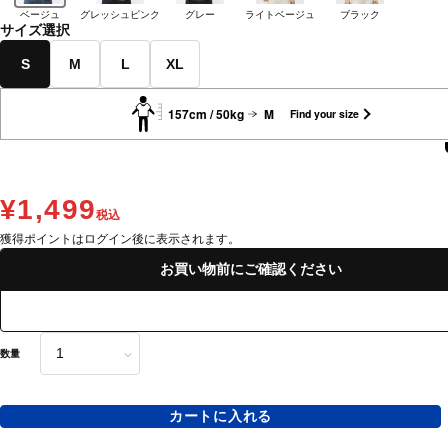
ベージュ
グレッシュピンク
グレー
ライトベージュ
ブラック
サイズ選択
S
M
L
XL
157cm / 50kg
M
Find your size
¥1,499
税込
獲得ポイントはログイン後に表示されます。
お買い物前にご確認ください
数量
カートに入れる