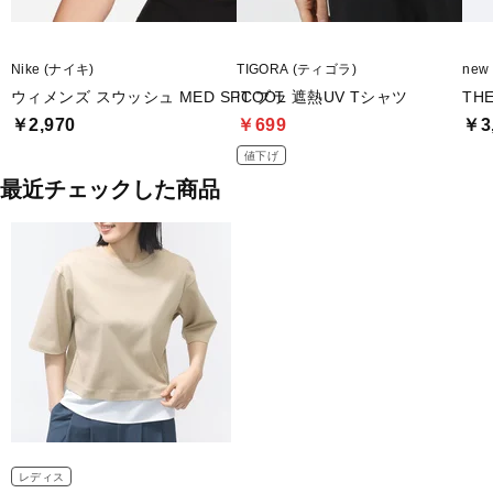
Nike (ナイキ)
TIGORA (ティゴラ)
new
ウィメンズ スウッシュ MED SPT ブラ
iCOOL 遮熱UV Tシャツ
TH
￥2,970
￥699
￥3
値下げ
最近チェックした商品
レディス