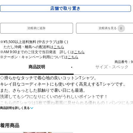
店舗で取り置き
比較表に追加
比較表を見る
0
※¥5,500以上送料無料 (中古クラブは除く)
ただし沖縄・離島への配送料は
こちら
※AM 9:00までのご注文で当日発送 詳しくは
こちら
※クーポン・キャンペーン利用については
こちら
商品番号：942
商品説明
サイズ・スペック
◇滑らかなタッチで着心地の良いコットンTシャツ。
キレイ目なコーディネートにも使いやすく高見えするTシャツです。
また、さらっとした肌触りで暑い日にも最適。
洗濯してもシワになりにくいのがうれしいポイントです！
こちらのTシャツは1枚で重ね着風に見せられる優れもの！パンツにも
商品説明を詳しく見る
にも合わせやすいTシャツです。
■カラー：
着用商品
ベージュ