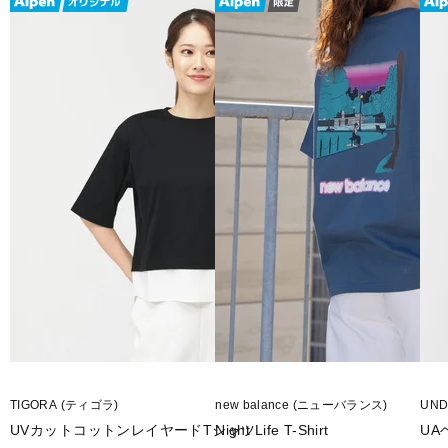
TIGORA (ティゴラ)
new balance (ニューバランス)
UN
UVカットコットンレイヤードTシャツ
Night Life T-Shirt
UA