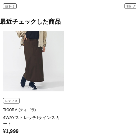
値下げ
割引ク
最近チェックした商品
レディス
TIGORA (ティゴラ)
4WAYストレッチIラインスカ
ート
¥1,999