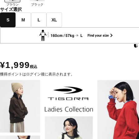
ブラウン
ブラック
サイズ選択
S
M
L
XL
160cm / 57kg
L
Find your size
¥1,999
税込
獲得ポイントはログイン後に表示されます。