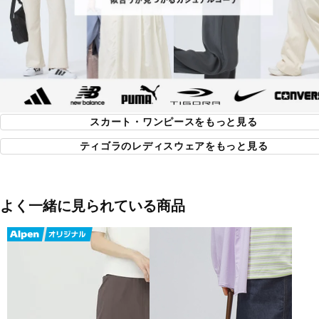
■サイズ：
S：ウエスト/59～63cm
M：ウエスト/62～66cm
L：ウエスト/65～69cm
XL(LL・O)：ウエスト/68～72cm
■生産国：ミャンマー
スカート・ワンピースをもっと見る
■2025 Fall＆Winter モデル
ティゴラのレディスウェアをもっと見る
■メーカー型番：TR-9C2525SK
よく一緒に見られている商品