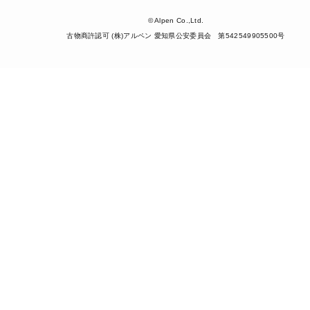
© Alpen Co.,Ltd.
古物商許認可 (株)アルペン 愛知県公安委員会 第542549905500号