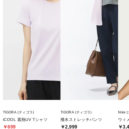
TIGORA (ティゴラ)
TIGORA (ティゴラ)
Nike 
iCOOL 遮熱UV Tシャツ
撥水ストレッチパンツ
ウィメ
￥699
￥2,999
￥3,