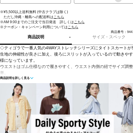
※¥5,500以上送料無料 (中古クラブは除く)
ただし沖縄・離島への配送料は
こちら
※AM 9:00までのご注文で当日発送 詳しくは
こちら
※クーポン・キャンペーン利用については
こちら
商品番号：9441
商品説明
サイズ・スペック
◇ティゴラで一番人気の4WAYストレッチシリーズにタイトスカートが
生地の伸縮性が良さに加え、後ろにスリットが入っているので動きやす
様になっています。
ウエストはゴム仕様なので履きやすく、ウエスト内側の紐でサイズ調整
単。
商品説明を詳しく見る
シンプルなタイトスカートなので、オフィスや普段着など、どんなスタ
にも合わせやすく、年間を通して大活躍のアイテムです。
撥水機能付きで汚れが付きにくく、シワになりにくい優れもの。
■カラー：
ブラウン
ブラック
■素材：ナイロン89％ポリウレタン11％