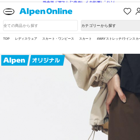
熊本県で発生した地震による影響について
お
気
に
Alpen
入
Online
商
カテゴリーから探す
り
品
検
索
TOP
レディスウェア
スカート・ワンピース
スカート
4WAYストレッチIラインスカ