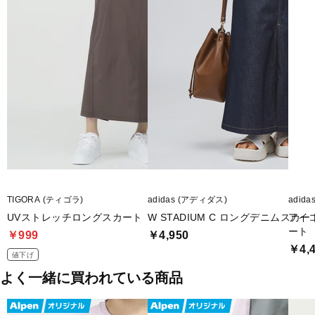
TIGORA (ティゴラ)
adidas (アディダス)
adid
UVストレッチロングスカート
W STADIUM C ロングデニムスカー
アイ
ート
￥999
￥4,950
￥4,
値下げ
よく一緒に買われている商品