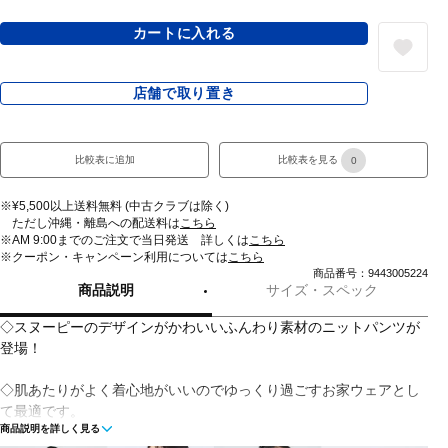
カートに入れる
店舗で取り置き
比較表に追加
比較表を見る
0
※¥5,500以上送料無料 (中古クラブは除く)
ただし沖縄・離島への配送料は
こちら
※AM 9:00までのご注文で当日発送 詳しくは
こちら
※クーポン・キャンペーン利用については
こちら
商品番号：9443005224
商品説明
サイズ・スペック
◇スヌーピーのデザインがかわいいふんわり素材のニットパンツが
登場！
◇肌あたりがよく着心地がいいのでゆっくり過ごすお家ウェアとし
て最適です。
商品説明を詳しく見る