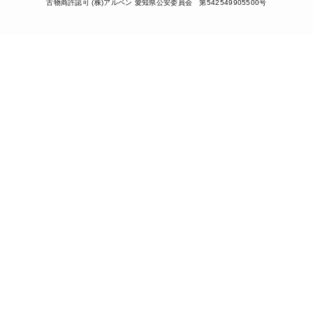
古物商許認可 (株)アルペン 愛知県公安委員会 第542549905500号