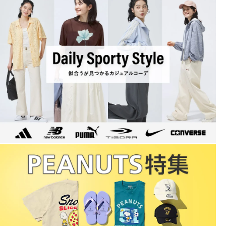
◇クルーネックとセットでさらに快適に！
■カラー：
ベージュ×サンド
オフホワイト×グレー
■素材：ポリエステル100％
■生産国：中国
■2024 Fall＆Winter モデル
■メーカー型番：TRPN-9C25224LP