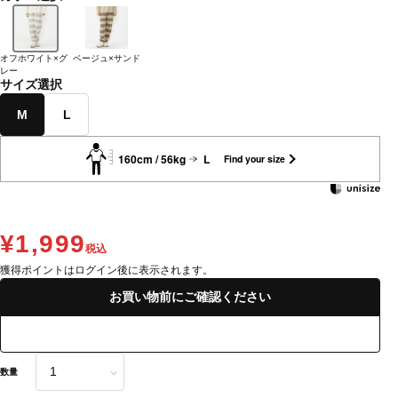
オフホワイト×グ
ベージュ×サンド
レー
サイズ選択
M
L
160cm / 56kg
L
Find your size
¥1,999
税込
獲得ポイントはログイン後に表示されます。
お買い物前にご確認ください
数量