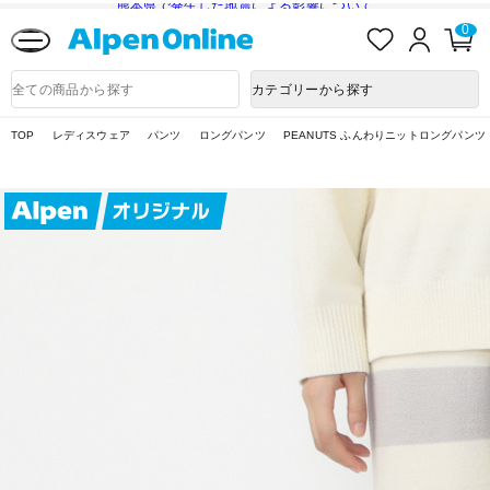
熊本県で発生した地震による影響について
お
ロ
カ
0
気
グ
ー
に
イ
ト
Alpen
入
ン
ペ
Online
商
カテゴリーから探す
り
ー
品
ジ
検
索
TOP
レディスウェア
パンツ
ロングパンツ
PEANUTS ふんわりニットロングパンツ