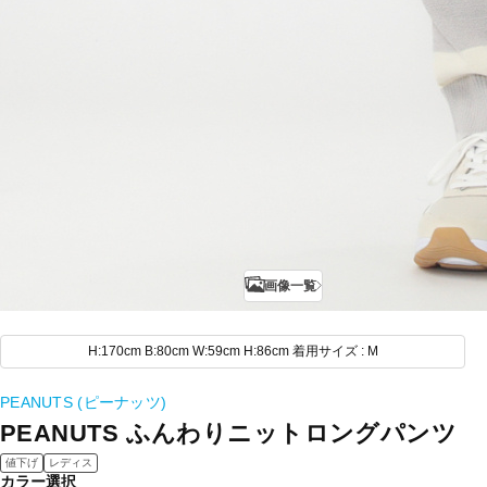
画像一覧
H:170cm B:80cm W:59cm H:86cm 着用サイズ : M
PEANUTS (ピーナッツ)
PEANUTS ふんわりニットロングパンツ
値下げ
レディス
カラー選択