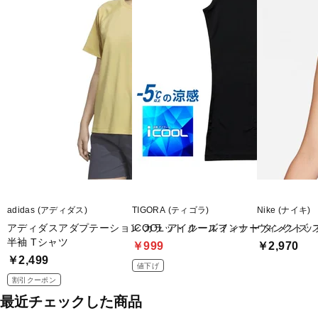
adidas (アディダス)
TIGORA (ティゴラ)
Nike (ナイキ)
アディダスアダプテーション カラット ルーズフィット
iCOOL アイクールインナー タンクトッ
ウィメンズ ス
半袖 Tシャツ
￥999
￥2,970
￥2,499
値下げ
割引クーポン
最近チェックした商品