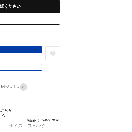
認ください
る
き
比較表を見る
0
は
こちら
ちら
商品番号：9454070025
サイズ・スペック