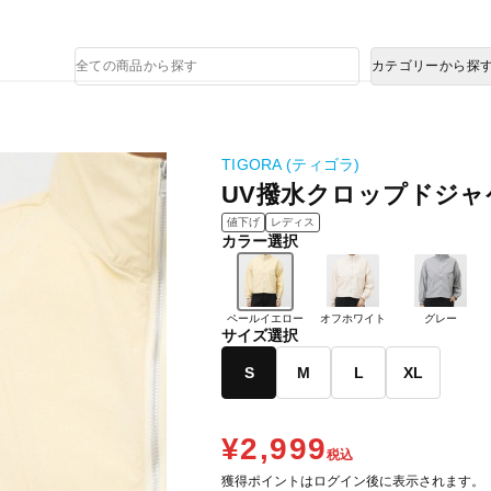
熊本県で発生した地震による影響について
商
カテゴリーから探
品
検
索
TIGORA (ティゴラ)
UV撥水クロップドジャ
値下げ
レディス
カラー選択
ペールイエロー
オフホワイト
グレー
サイズ選択
S
M
L
XL
¥2,999
税込
獲得ポイントはログイン後に表示されます。