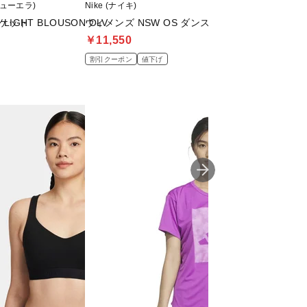
ニューエラ)
Nike (ナイキ)
NEW ERA (ニューエ
ャケット
 LIGHT BLOUSON OLV
ウィメンズ NSW OS ダンス ジャケット
WS WOVEN LIGH
￥11,550
￥12,100
割引クーポン
値下げ
割引クーポン