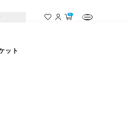
お
ロ
カ
0
す
気
グ
ー
に
イ
ト
入
ン
ペ
り
ー
ジ
ケット