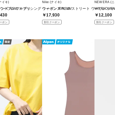
(ナイキ)
Nike (ナイキ)
NEW ERA (
V ウーブン フーディ
ンズ NSW エブリシング ウーヴン RPL UV
ウィメンズ NSW ストリート ウーヴン ジ
WS WOVEN
430
￥17,930
￥12,100
ーポン
割引クーポン
割引クーポン