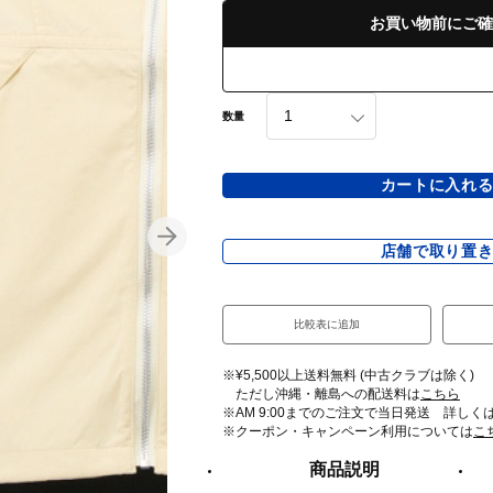
お買い物前にご確
数量
カートに入れ
店舗で取り置
比較表に追加
※¥5,500以上送料無料 (中古クラブは除く)
ただし沖縄・離島への配送料は
こちら
※AM 9:00までのご注文で当日発送 詳しく
※クーポン・キャンペーン利用については
こ
商品説明