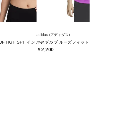
adidas (アディダス)
TIGORA (ティゴラ)
F HGH SPT インディ ブラ
マストハブ ルーズフィット グラフィック 半袖 T
iCOOL 遮熱UV 
￥2,200
￥799
値下げ