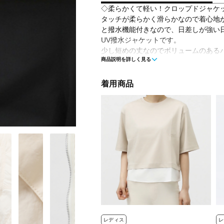
◇柔らかくて軽い！クロップドジャケ
タッチが柔らかく滑らかなので着心地
と撥水機能付きなので、日差しが強い
UV撥水ジャケットです。
少し短めの丈なのでボリュームのある
商品説明を詳しく見る
ートがしやすいです。
■カラー：
着用商品
ペールイエロー
オフホワイト
グレー
■素材：ナイロン100％
■生産国：ミャンマー
■2025 Spring＆Summer モデル
■メーカー型番：TR-9C2085WJ
レディス
レ