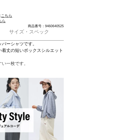
は
こちら
ちら
商品番号：9460640525
サイズ・スペック
ッパーシャツです。
い着丈の短いボックスシルエット
すい一枚です。
％、リブ：綿59％ ポリエステル