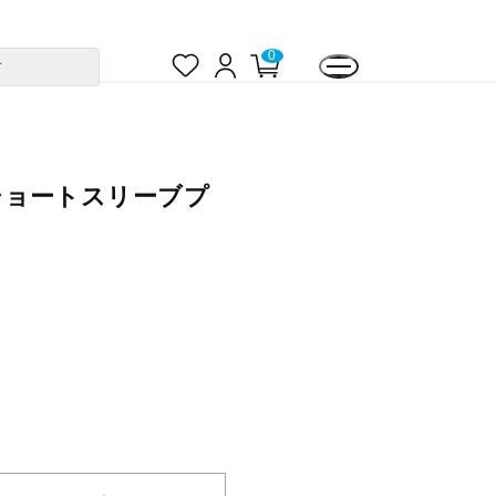
お
ロ
カ
0
す
気
グ
ー
に
イ
ト
入
ン
ペ
り
ー
ジ
ーショートスリーブプ