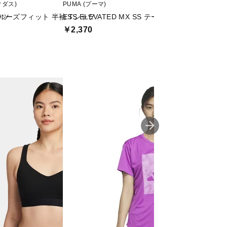
ディダス)
PUMA (プーマ)
adidas (アディダス)
ャツ
ルーズフィット 半袖 Tシャツ
ESS ELEVATED MX SS テープ Tシャツ
アニマル オーバー
￥2,370
￥1,999