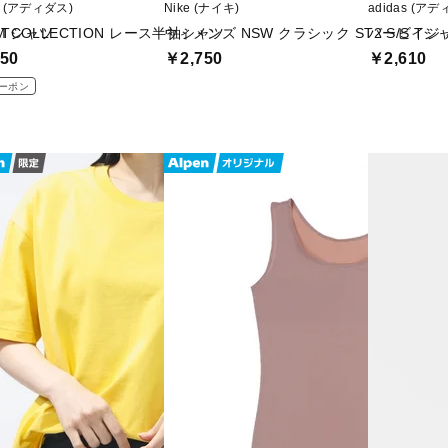
as (アディダス)
Nike (ナイキ)
adidas (ア
 Tシャツ
SM COLLECTION レース半袖シャツ
ウィメンズ NSW クラシック ST2 S/S Tシ
バービイジ 
50
￥2,750
￥2,610
ーポン