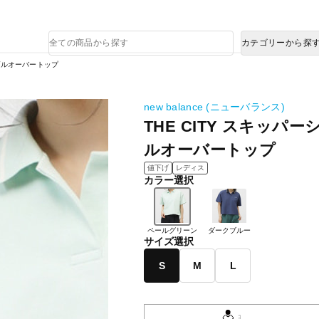
熊本県で発生した地震による影響について
商
カテゴリーから探
品
検
ブプルオーバートップ
索
new balance (ニューバランス)
THE CITY スキッパ
ルオーバートップ
値下げ
レディス
カラー選択
ペールグリーン
ダークブルー
サイズ選択
S
M
L