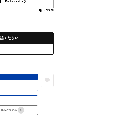
M
Find your size
認ください
る
き
比較表を見る
0