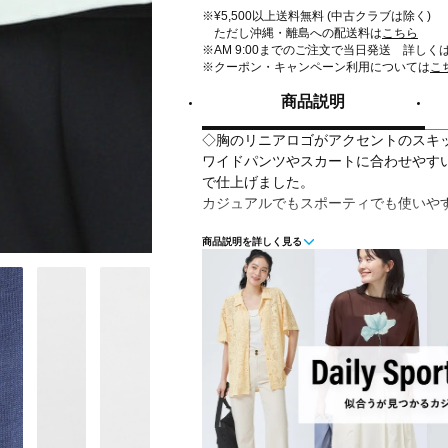
※¥5,500以上送料無料 (中古クラブは除く)
ただし沖縄・離島への配送料は
こちら
※AM 9:00までのご注文で当日発送 詳しく
※クーポン・キャンペーン利用については
こ
商品説明
◇胸のリニアロゴがアクセントのスキ
ワイドパンツやスカートに合わせやす
で仕上げました。
カジュアルでもスポーティでも使いや
商品説明を詳しく見る
■カラー(メーカー表記)：
ペールグリーン(CYS)
ダークブルー(DRE)
■素材：本体：綿60％ ポリエステル40
39％ ポリウレタン2％
■生産国：ベトナム
■2025 Spring＆Summer モデル