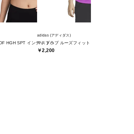
adidas (アディダス)
TIGORA (ティゴラ)
F HGH SPT インディ ブラ
マストハブ ルーズフィット グラフィック 半袖 T
iCOOL 遮熱UV 
￥2,200
￥799
値下げ