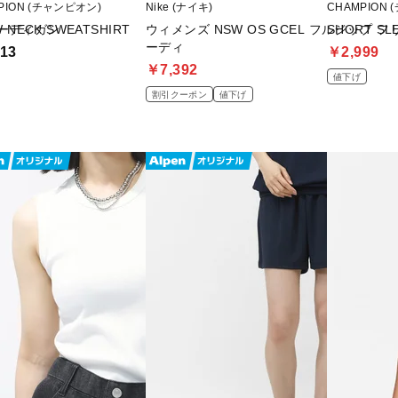
PION (チャンピオン)
Nike (ナイキ)
CHAMPION
ーディガン
 NECK SWEATSHIRT
ウィメンズ NSW OS GCEL フルジップ フリ
SHORT SL
ーディ
13
￥2,999
￥7,392
値下げ
割引クーポン
値下げ