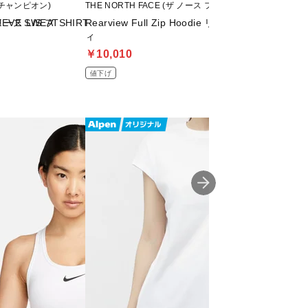
 (チャンピオン)
THE NORTH FACE (ザ ノース フェイス)
adidas (アディダス)
ース L/S フ
EEVE SWEATSHIRT
Rearview Full Zip Hoodie リアビューフルジッ
スリーストライプ
ィ
クルーネック プ
￥10,010
￥4,527
値下げ