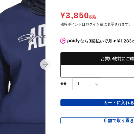
¥3,850
税込
獲得ポイントはログイン後に表示されます。
なら
3回払いで月々￥1,283
お買い物前にご確
数量
カートに入れ
店舗で取り置