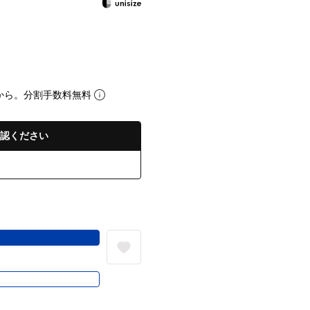
から。分割手数料無料
認ください
る
き