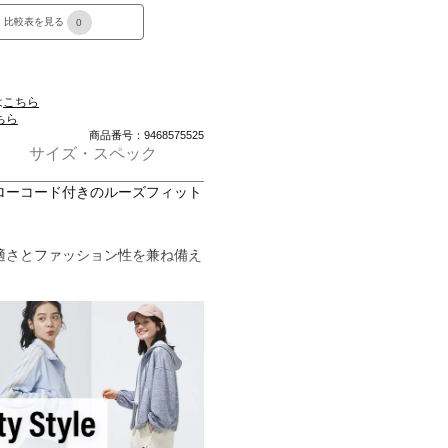
比較表を見る
0
は
こちら
ちら
商品番号：9468575525
サイズ・スペック
ローコード付きのルーズフィット
適さとファッション性を兼ね備え
たこのスウェットシャツは、暖か
ったり。
ロージャーがリラックスした雰囲
きを約束してくれる。
ーのラバースクリーンプリントと
られており、ワードローブにポッ
ィックが際立ち、どこに行っても