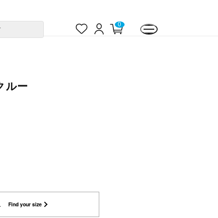
お
ロ
カ
0
す
気
グ
ー
に
イ
ト
入
ン
ペ
り
ー
ジ
クルー
L
Find your size