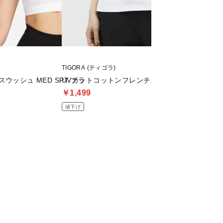
TIGORA (ティゴラ)
UNDER ARMOUR
ウッシュ MED SPT ブラ
UVカットコットンフレンチスリーブTシャツ
UAアーマースポー
￥1,499
￥4,150
値下げ