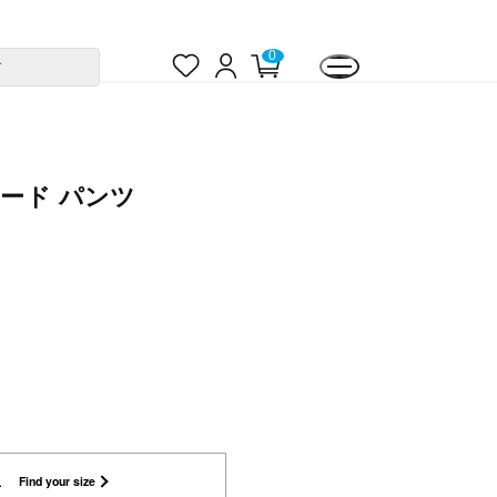
お
ロ
カ
0
す
気
グ
ー
に
イ
ト
入
ン
ペ
り
ー
ジ
ード パンツ
L
Find your size