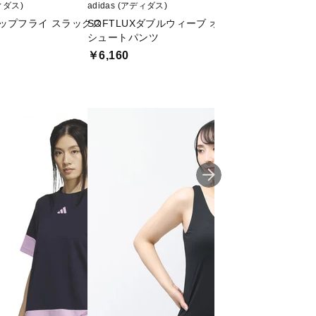
ディダス)
adidas (アディダス)
CONVERSE (コンバ
ップフライ スラックス
SOFTLUXダブルウィーブ オーバーサイズフィッ
SYNTHETIC D
シュートパンツ
ンツ
￥6,160
￥5,544