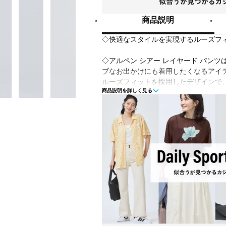
商品説明
◇快適なスタイルを実現するルーズフ
◇アルペン シアー レイヤード パン
ブなお出かけにも着用したくなるアイ
ルーズフィットを採用したデザインで
商品説明を詳しく見る
クスしている時も、思う存分動きの自
メッシュ素材で作られており、柔らか
た通気性を誇る。
ミッドライズウエストバンドは快適な
適。
シンプルなTシャツやスタイリッシュ
アクティビティに合わせてさまざまな
アディダスが贈るこのユニークなパン
り入れよう。
ルーズフィット
ポリエステル98％ / ポリウレタン2％
メッシュ
ミッドライズ