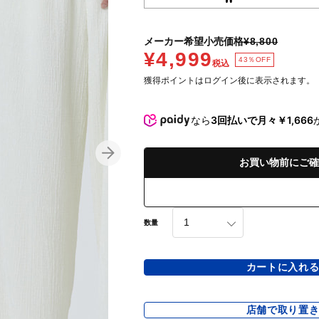
メーカー希望小売価格
¥8,800
¥4,999
43％OFF
税込
獲得ポイントはログイン後に表示されます。
なら
3回払いで月々￥1,666
お買い物前にご確
数量
カートに入れ
店舗で取り置