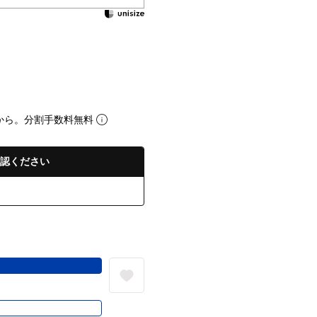
から。分割手数料無料
認ください
る
き