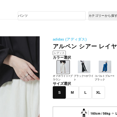
熊本県で発生した地震による影響について
商
カテゴリーから探
品
検
索
adidas (アディダス)
アルペン シアー レイヤ
レディス
カラー選択
オフホワイト×ブ
ブラック×ホワイ
コバルトブルー×
ラウン
ト
ブラック
サイズ選択
S
M
L
XL
160cm / 56kg