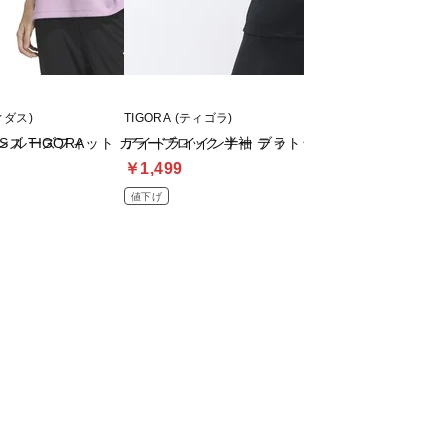
ディダス)
TIGORA (ティゴラ)
adidas (アディダス)
 TIGORA
VES ルーズフィット カラーブロック 半袖 ティ
アイドライインナー ブラトップ
PRISM COLLE
￥1,499
￥3,850
値下げ