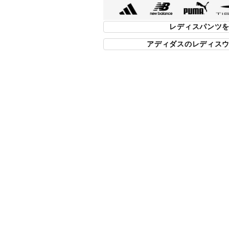
■カラー(メーカー表記)：
コバルトブルー×ブラック(KV4666：
レディスパンツ
オフホワイト×ブラウン(KV4665：オ
アディダスのレディス
ブラック×ホワイト(KV4664：ブラック
■生産国：ベトナム
■2026 Spring＆Summer モデル
■メーカー型番：KV4664, KV4665, KV4