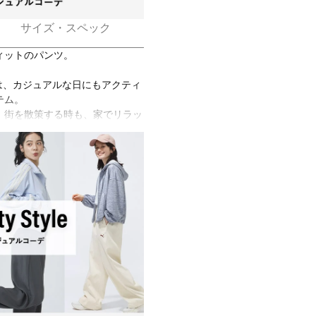
サイズ・スペック
ィットのパンツ。
ツは、カジュアルな日にもアクティ
テム。
、街を散策する時も、家でリラッ
由度を高めてくれる。
な肌触りながらも、滑らかで優れ
フィット感も確保し、普段着に最
なトップスと合わせたり、気分や
スタイルに対応できる。
ツで、ワードローブに新鮮味を取