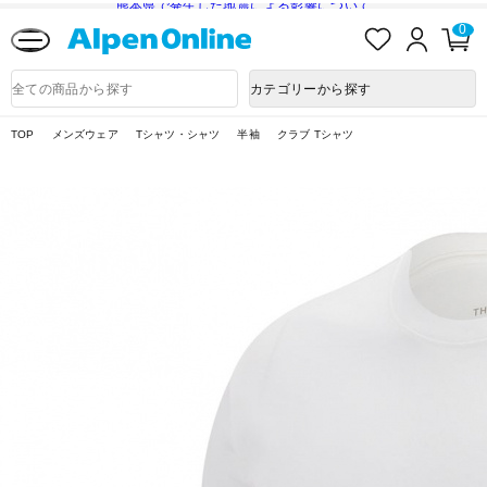
熊本県で発生した地震による影響について
お
ロ
カ
0
気
グ
ー
に
イ
ト
Alpen
入
ン
ペ
Online
商
カテゴリーから探す
り
ー
品
ジ
検
索
TOP
メンズウェア
Tシャツ・シャツ
半袖
クラブ Tシャツ