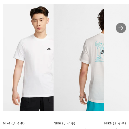
■カラー(メーカー表記)：
ホワイト(101)
グレー(064)
ブラック(013)
■素材：本体：綿 100％
■生産国：中国 マレーシア ベトナム
■2025 Spring モデル
■メーカー型番：AR4999013, AR4999064, AR4999101
Nike (ナイキ)
Nike (ナイキ)
Nike (ナイキ)