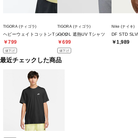
TIGORA (ティゴラ)
TIGORA (ティゴラ)
Nike (ナイキ)
ヘビーウェイトコットンTシャツ
iCOOL 遮熱UV Tシャツ
DF STD S
￥799
￥699
￥1,989
値下げ
値下げ
最近チェックした商品