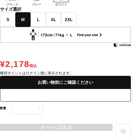
ブラック
グレー
ホワイト
サイズ選択
S
M
L
XL
2XL
172cm / 71kg
L
Find your size
¥2,178
税込
獲得ポイントはログイン後に表示されます。
お買い物前にご確認ください
数量
カートに入れる