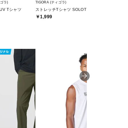
ィゴラ)
TIGORA (ティゴラ)
adidas (アディダス)
熱UV Tシャツ
ストレッチTシャツ SOLOTEX(R)使用
ワークアウト エッ
￥1,999
￥1,645