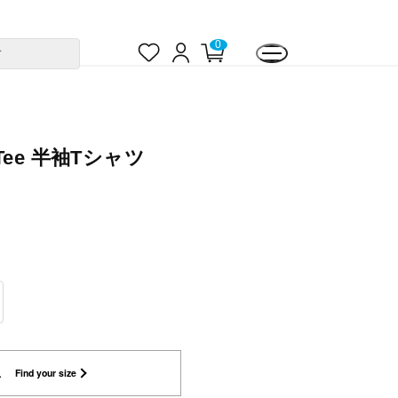
お
ロ
カ
0
す
気
グ
ー
に
イ
ト
入
ン
ペ
り
ー
ジ
ee 半袖Tシャツ
L
Find your size