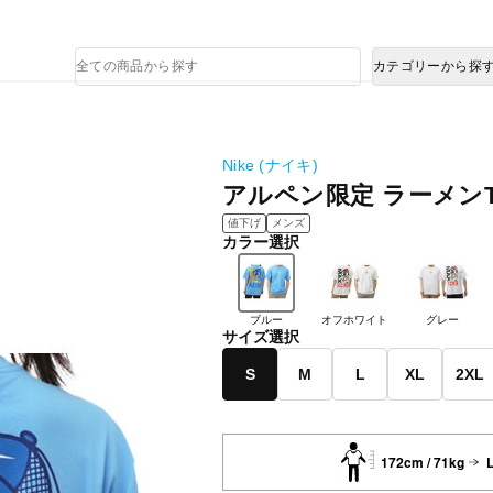
熊本県で発生した地震による影響について
商
カテゴリーから探
品
検
索
Nike (ナイキ)
アルペン限定 ラーメンT
値下げ
メンズ
カラー選択
ブルー
オフホワイト
グレー
サイズ選択
S
M
L
XL
2XL
172cm / 71kg