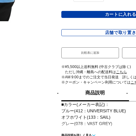
カートに入れ
店舗で取り置
比較表に追加
※¥5,500以上送料無料 (中古クラブは除く)
ただし沖縄・離島への配送料は
こちら
※AM 9:00までのご注文で当日発送 詳しく
※クーポン・キャンペーン利用については
こ
商品説明
■カラー(メーカー表記)：
ブルー(412：UNIVERSITY BLUE)
オフホワイト(133：SAIL)
グレー(078：VAST GREY)
商品説明を詳しく見る