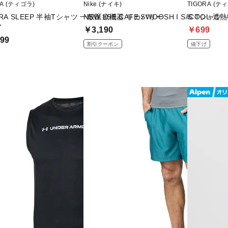
RA (ティゴラ)
Nike (ナイキ)
TIGORA (テ
ORA SLEEP 半袖Tシャツ 一般医療機器 リカバリー
NSW LSE CAFE SWOOSH I S/S Tシャツ
iCOOL 遮
ア
￥3,190
￥699
99
割引クーポン
値下げ