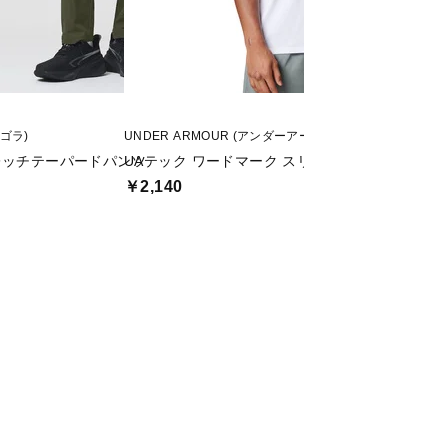
ィゴラ)
UNDER ARMOUR (アンダーアーマー)
Nike (ナイキ)
レッチテーパードパンツ
UAテック ワードマーク スリーブレス シャツ
DF STD FLEX S
￥2,140
￥1,999