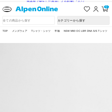
熊本県で発生した地震による影響について
お
ロ
カ
0
気
グ
ー
に
イ
ト
Alpen
入
ン
ペ
Online
商
カテゴリーから探す
り
ー
品
ジ
検
索
TOP
メンズウェア
Tシャツ・シャツ
半袖
NSW M90 OC LBR DNA S/S Tシャツ