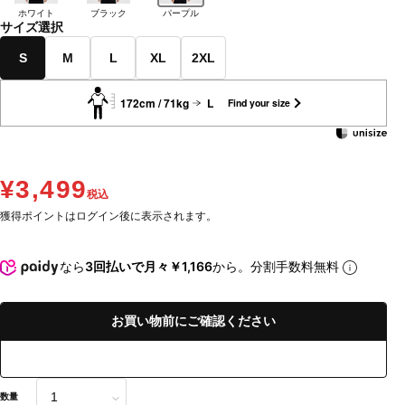
ホワイト
ブラック
パープル
サイズ選択
S
M
L
XL
2XL
172cm / 71kg
L
Find your size
¥3,499
税込
獲得ポイントはログイン後に表示されます。
なら
3回払いで月々￥1,166
から。分割手数料無料
お買い物前にご確認ください
数量