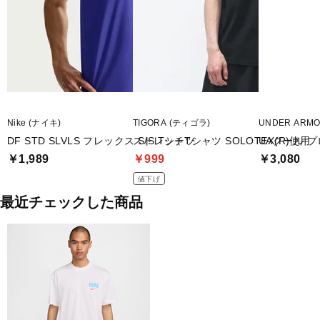
Nike (ナイキ)
TIGORA (ティゴラ)
UNDER ARM
DF STD SLVLS フレックス S/S Tシャツ
ストレッチTシャツ SOLOTEX(R)使用
UAクール 
￥1,989
￥999
￥3,080
値下げ
最近チェックした商品