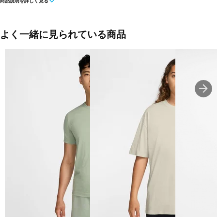
商品説明を詳しく見る
90 Tシャツ。 適度なボリュームのコットン素材は柔らかな着心地
で、わずかにドレープ感を持たせています。
■カラー(メーカー表記)：
よく一緒に見られている商品
パープル(503：バイオテック)
ホワイト(100：ホワイト)
ブラック(010：ブラック)
■素材：本体：綿 100％
■生産国：パキスタン
■2024 Fall モデル
■メーカー型番：FZ5386010, FZ5386100, FZ5386503