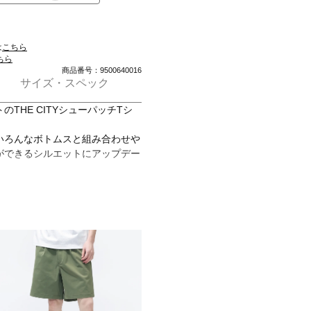
は
こちら
ちら
商品番号：9500640016
サイズ・スペック
THE CITYシューパッチTシ
いろんなボトムスと組み合わせや
ができるシルエットにアップデー
紡素材を使用し、様々な着回しを
L)
REY)