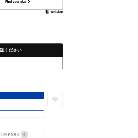
L
Find your size
認ください
る
き
比較表を見る
0