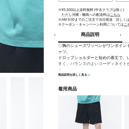
※¥5,500以上送料無料 (中古クラブは除く)
ただし沖縄・離島への配送料は
こちら
※AM 9:00までのご注文で当日発送 詳しく
※クーポン・キャンペーン利用については
こ
商品説明
◇胸のシューズワッペンがワンポイントの
ャツ。
ドロップショルダーと短めの着丈で、
すく、バランスのよいコーディネイト
ト。
商品説明を詳しく見る
心地よい肌触りの綿・ポリエステル混
楽しめるカラーで提案。
着用商品
■カラー(メーカー表記)：
エメラルドグリーン(FAD：FADED TEA
ホワイト(WT：WHITE)
ペールグレー(AHH：ASH HEATHER G
ブラック(BK：BLACK)