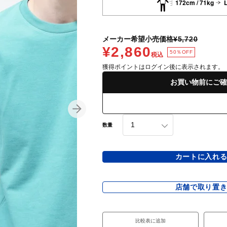
172cm / 71kg
メーカー希望小売価格
¥5,720
¥2,860
50％OFF
税込
獲得ポイントはログイン後に表示されます。
お買い物前にご確
数量
カートに入れ
店舗で取り置
比較表に追加