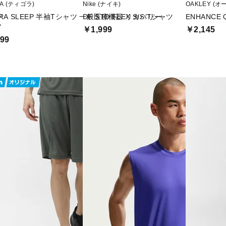
RA (ティゴラ)
Nike (ナイキ)
OAKLEY (オ
ツ
ORA SLEEP 半袖Tシャツ 一般医療機器 リカバリー
DF STD FLEX S/S Tシャツ
ENHANCE Q
ア
￥1,999
￥2,145
99