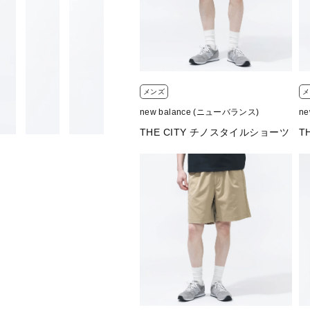
■素材：綿82％、ポリエステル18％
■生産国：ベトナム
■2026 Spring＆Summer モデル
■メーカー型番：MT61O1WS
メンズ
メ
new balance (ニューバランス)
n
THE CITY チノスタイルショーツ
T