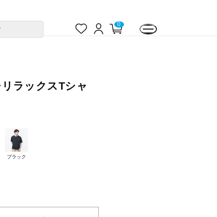
お
ロ
カ
0
す
気
グ
ー
に
イ
ト
入
ン
ペ
り
ー
ジ
ッチリラックスTシャ
ブラック