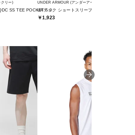
ークリー)
UNDER ARMOUR (アンダーアーマー)
adidas (アディダス)
DC SS TEE POCKET 5.0
UAテック ショートスリーブ Tシャツ2.0
ルーズフィット 
￥1,923
￥2,990