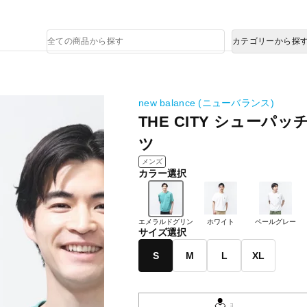
熊本県で発生した地震による影響について
商
カテゴリーから探
品
検
索
new balance (ニューバランス)
THE CITY シューパ
ツ
メンズ
カラー選択
エメラルドグリン
ホワイト
ペールグレー
サイズ選択
S
M
L
XL