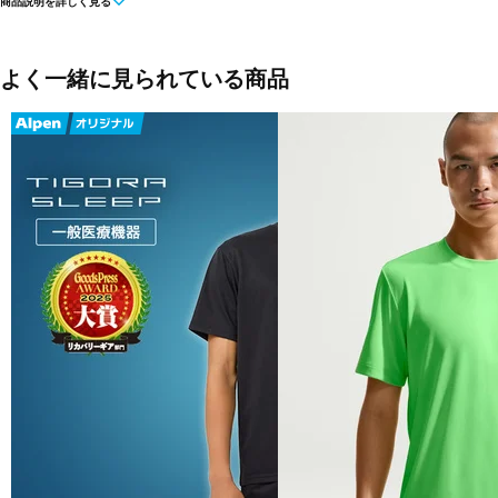
商品説明を詳しく見る
グレッシュグリーン(DKJ)
サックスブルー(AGY)
ネイビー(NNY)
よく一緒に見られている商品
■素材：ポリエステル100％
■生産国：ベトナム
■2025 Spring＆Summer モデル
■メーカー型番：AMT55182