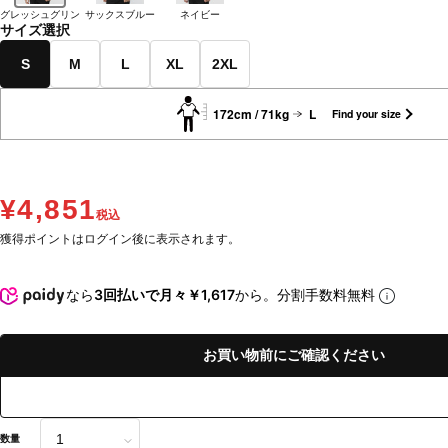
グレッシュグリン
サックスブルー
ネイビー
サイズ選択
S
M
L
XL
2XL
172cm / 71kg
L
Find your size
¥4,851
税込
獲得ポイントはログイン後に表示されます。
なら
3回払いで月々￥1,617
から。分割手数料無料
お買い物前にご確認ください
数量