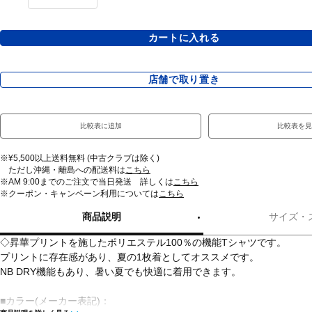
カートに入れる
店舗で取り置き
比較表に追加
比較表を見
※¥5,500以上送料無料 (中古クラブは除く)
ただし沖縄・離島への配送料は
こちら
※AM 9:00までのご注文で当日発送 詳しくは
こちら
※クーポン・キャンペーン利用については
こちら
商品説明
サイズ・
◇昇華プリントを施したポリエステル100％の機能Tシャツです。
プリントに存在感があり、夏の1枚着としてオススメです。
NB DRY機能もあり、暑い夏でも快適に着用できます。
■カラー(メーカー表記)：