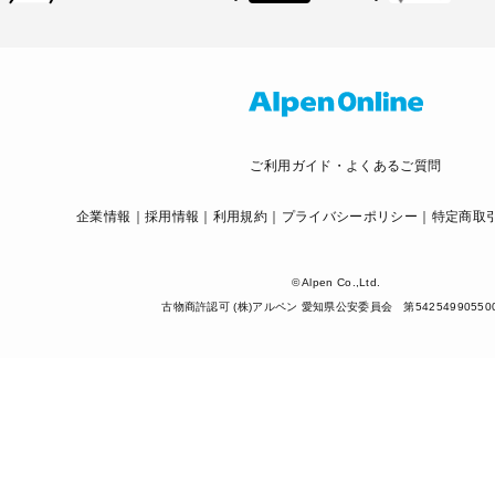
ご利用ガイド・よくあるご質問
企業情報
採用情報
利用規約
プライバシーポリシー
特定商取
© Alpen Co.,Ltd.
古物商許認可 (株)アルペン 愛知県公安委員会 第54254990550