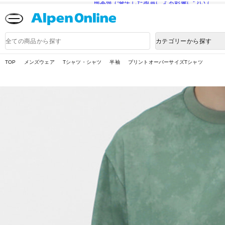
熊本県で発生した地震による影響について
Alpen
Online
商
カテゴリーから探す
品
検
索
TOP
メンズウェア
Tシャツ・シャツ
半袖
プリントオーバーサイズTシャツ